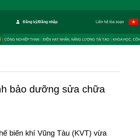
Đăng ký/Đăng nhập
Liên hệ tòa soạn
Í
CÔNG NGHIỆP THAN
ĐIỆN HẠT NHÂN, NĂNG LƯỢNG TÁI TẠO
KHOA HỌC, CÔ
nh bảo dưỡng sửa chữa
hế biến khí Vũng Tàu (KVT) vừa