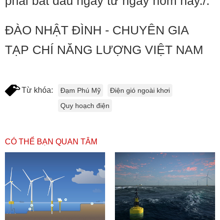
phải bắt đầu ngay từ ngày hôm nay./.
ĐÀO NHẬT ĐÌNH - CHUYÊN GIA
TẠP CHÍ NĂNG LƯỢNG VIỆT NAM
Từ khóa:
Đạm Phú Mỹ
Điện gió ngoài khơi
Quy hoạch điện
CÓ THỂ BẠN QUAN TÂM