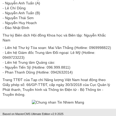
​​​​​​- Nguyễn Anh Tuấn (A)
- Lê Chí Dũng
- Nguyễn Anh Tuấn (B)
- Nguyễn Thái Sơn
- Nguyễn Huy Hoạch
- Đào Nhật Đình
Thư ký Biên dịch Hội đồng Khoa học và Biên tập: Nguyễn Khắc
Nam
· Liên hệ Thư ký Tòa soạn: Mai Văn Thắng (Hotline: 0969998822)
· Liên hệ Giám đốc Trung tâm Đối ngoại: Lê Mỹ (Hotline:
0949723223)
· Liên hệ Trung tâm Quảng cáo:
- Nguyễn Tiến Sỹ (Hotline: 096.999.8811)
- Phan Thanh Dũng (Hotline: 0942632014)
Trang TTĐT của Tạp chí Năng lượng Việt Nam hoạt động theo
Giấy phép số: 66/GP-TTĐT, cấp ngày 30/3/2018 của Cục Quản lý
Phát thanh, Truyền hình và Thông tin Điện tử - Bộ Thông tin -
Truyền thông.
Based on MasterCMS Ultimate Edition v2.9 2025