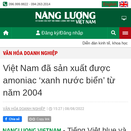
English
096.999.8822 - 094.263.2014
Đăng ký/Đăng nhập
Diễn đàn kinh tế, khoa học, kỹ 
VĂN HÓA DOANH NGHIỆP
Việt Nam đã sản xuất được
amoniac ‘xanh nước biển’ từ
năm 2004
VĂN HÓA DOANH NGHIỆP
15:27
|
08/08/2022
Copy link
- Tiếng Việt blue và