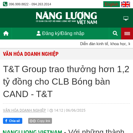
English
096.999.8822 - 094.263.2014
Đăng ký/Đăng nhập
Diễn đàn kinh tế, khoa học, kỹ thuậ
VĂN HÓA DOANH NGHIỆP
T&T Group trao thưởng hơn 1,2
tỷ đồng cho CLB Bóng bàn
CAND - T&T
VĂN HÓA DOANH NGHIỆP
14:12
|
06/06/2025
Copy link
- Với những thành