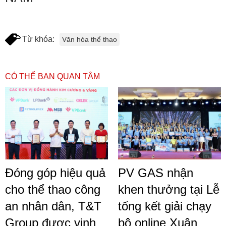
Từ khóa:
Văn hóa thể thao
CÓ THỂ BẠN QUAN TÂM
Đóng góp hiệu quả
PV GAS nhận
cho thể thao công
khen thưởng tại Lễ
an nhân dân, T&T
tổng kết giải chạy
Group được vinh
bộ online Xuân