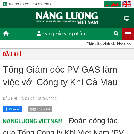
English
096.999.8822 - 094.263.2014
Đăng ký/Đăng nhập
Diễn đàn kinh tế, khoa học, k
DẦU KHÍ
Tổng Giám đốc PV GAS làm
việc với Công ty Khí Cà Mau
DẦU KHÍ
09:05
|
15/04/2022
Copy link
- Đoàn công tác
của Tổng Công ty Khí Việt Nam (PV