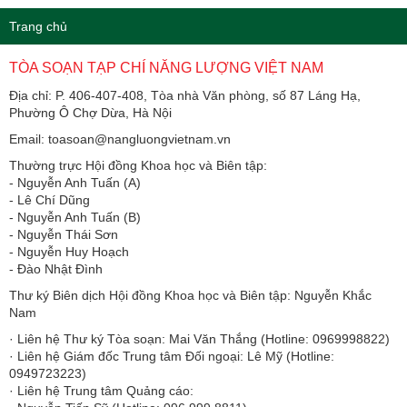
Trang chủ
TÒA SOẠN TẠP CHÍ NĂNG LƯỢNG VIỆT NAM
Địa chỉ: P. 406-407-408, Tòa nhà Văn phòng, số 87 Láng Hạ,
Phường Ô Chợ Dừa, Hà Nội
Email: toasoan@nangluongvietnam.vn
Thường trực Hội đồng Khoa học và Biên tập:
​​​​​​- Nguyễn Anh Tuấn (A)
- Lê Chí Dũng
- Nguyễn Anh Tuấn (B)
- Nguyễn Thái Sơn
- Nguyễn Huy Hoạch
- Đào Nhật Đình
Thư ký Biên dịch Hội đồng Khoa học và Biên tập: Nguyễn Khắc
Nam
· Liên hệ Thư ký Tòa soạn: Mai Văn Thắng (Hotline: 0969998822)
· Liên hệ Giám đốc Trung tâm Đối ngoại: Lê Mỹ (Hotline:
0949723223)
· Liên hệ Trung tâm Quảng cáo: