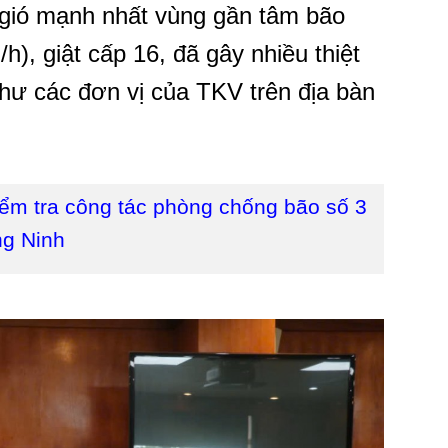
gió mạnh nhất vùng gần tâm bão
h), giật cấp 16, đã gây nhiều thiệt
hư các đơn vị của TKV trên địa bàn
ểm tra công tác phòng chống bão số 3
ng Ninh