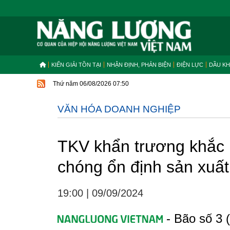
KIẾN GIẢI TỒN TẠI
NHẬN ĐỊNH, PHẢN BIỆN
ĐIỆN LỰC
DẦU KH
Thứ năm 06/08/2026 07:50
VĂN HÓA DOANH NGHIỆP
TKV khẩn trương khắc 
chóng ổn định sản xuất
19:00
|
09/09/2024
- Bão số 3 (