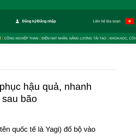
Đăng ký/Đăng nhập
Liên hệ tòa soạn
Í
CÔNG NGHIỆP THAN
ĐIỆN HẠT NHÂN, NĂNG LƯỢNG TÁI TẠO
KHOA HỌC, CÔ
phục hậu quả, nhanh
 sau bão
tên quốc tế là Yagi) đổ bộ vào