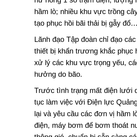
hầm lò; nhiều khu vực trồng cây
tạo phục hồi bãi thải bị gẫy đổ
Lãnh đạo Tập đoàn chỉ đạo các đ
thiết bị khẩn trương khắc phục h
xử lý các khu vực trọng yếu, cá
hưởng do bão.
Trước tình trạng mất điện lưới 
tục làm việc với Điện lực Quản
lại và yêu cầu các đơn vị hầm lò
điện, máy bơm để bơm thoát nư
thông gió, chuẩn bị sẵn sàng c