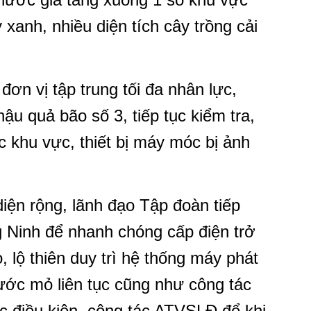
 xanh, nhiều diện tích cây trồng cải
…
ơn vị tập trung tối đa nhân lực,
ậu quả bão số 3, tiếp tục kiểm tra,
c khu vực, thiết bị máy móc bị ảnh
diện rộng, lãnh đạo Tập đoàn tiếp
g Ninh để nhanh chóng cấp điện trở
, lộ thiên duy trì hệ thống máy phát
ớc mỏ liên tục cũng như công tác
ác điều kiện, công tác ATVSLĐ để khi