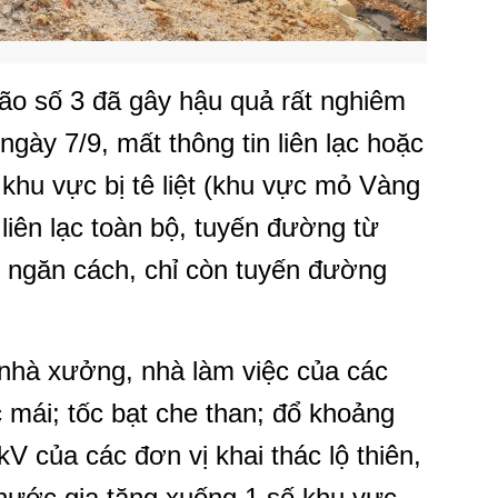
ão số 3 đã gây hậu quả rất nghiêm
ngày 7/9, mất thông tin liên lạc hoặc
 khu vực bị tê liệt (khu vực mỏ Vàng
 liên lạc toàn bộ, tuyến đường từ
ở ngăn cách, chỉ còn tuyến đường
 nhà xưởng, nhà làm việc của các
 mái; tốc bạt che than; đổ khoảng
kV của các đơn vị khai thác lộ thiên,
nước gia tăng xuống 1 số khu vực