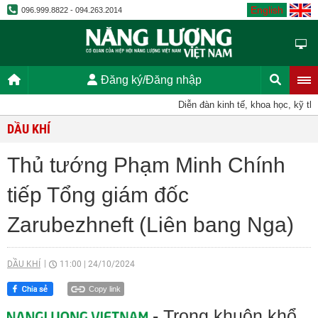
English
096.999.8822 - 094.263.2014
Đăng ký/Đăng nhập
Diễn đàn kinh tế, khoa học, kỹ thuật
DẦU KHÍ
Thủ tướng Phạm Minh Chính
tiếp Tổng giám đốc
Zarubezhneft (Liên bang Nga)
DẦU KHÍ
11:00
|
24/10/2024
Copy link
- Trong khuôn khổ