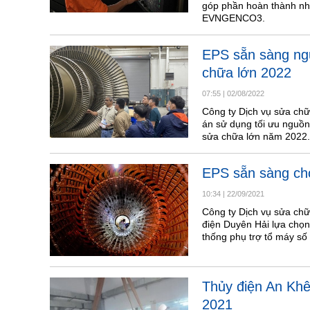
góp phần hoàn thành nhi
EVNGENCO3.
EPS sẵn sàng ngu
chữa lớn 2022
07:55
|
02/08/2022
Công ty Dịch vụ sửa c
án sử dụng tối ưu nguồn
sửa chữa lớn năm 2022.
EPS sẵn sàng cho
10:34
|
22/09/2021
Công ty Dịch vụ sửa ch
điện Duyên Hải lựa chọn 
thống phụ trợ tổ máy số
Thủy điện An Khê
2021