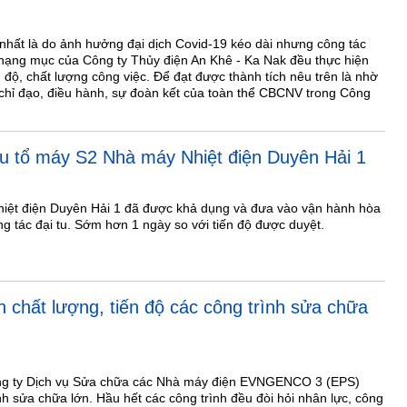
nhất là do ảnh hưởng đại dịch Covid-19 kéo dài nhưng công tác
 hạng mục của Công ty Thủy điện An Khê - Ka Nak đều thực hiện
n độ, chất lượng công việc. Để đạt được thành tích nêu trên là nhờ
c chỉ đạo, điều hành, sự đoàn kết của toàn thể CBCNV trong Công
 tu tổ máy S2 Nhà máy Nhiệt điện Duyên Hải 1
iệt điện Duyên Hải 1 đã được khả dụng và đưa vào vận hành hòa
ng tác đại tu. Sớm hơn 1 ngày so với tiến độ được duyệt.
n chất lượng, tiến độ các công trình sửa chữa
ông ty Dịch vụ Sửa chữa các Nhà máy điện EVNGENCO 3 (EPS)
nh sửa chữa lớn. Hầu hết các công trình đều đòi hỏi nhân lực, công