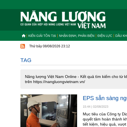
KIẾN GIẢI TỒN TẠI
NHẬN ĐỊNH, PHẢN BIỆN
ĐIỆN LỰC
DẦU KH
Thứ bảy 08/08/2026 23:12
TAG
Năng lượng Việt Nam Online - Kết quả tìm kiếm cho từ k
trên https://nangluongvietnam.vn/
EPS sẵn sàng ng
15:44
|
02/08/2023
Mục tiêu của Công ty D
quyết tâm hoàn thành kh
tiết kiệm, hiệu quả, vượ