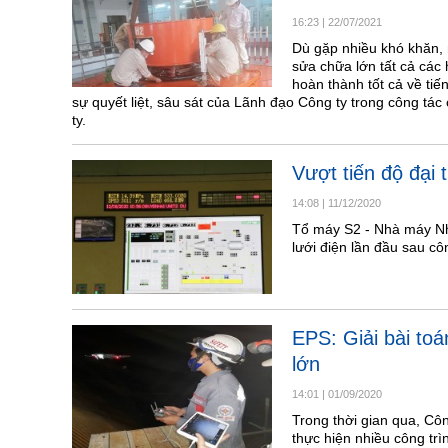
16:23
|
22/07/2021
Dù gặp nhiều khó khăn, 
sửa chữa lớn tất cả các
hoàn thành tốt cả về tiế
sự quyết liệt, sâu sát của Lãnh đạo Công ty trong công tá
ty.
Vượt tiến độ đại
14:08
|
11/12/2020
Tổ máy S2 - Nhà máy Nh
lưới điện lần đầu sau cô
EPS: Giải bài toá
lớn
14:01
|
01/09/2020
Trong thời gian qua, C
thực hiện nhiều công trì