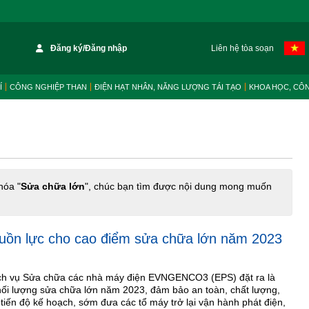
Đăng ký/Đăng nhập
Liên hệ tòa soạn
Í
CÔNG NGHIỆP THAN
ĐIỆN HẠT NHÂN, NĂNG LƯỢNG TÁI TẠO
KHOA HỌC, CÔ
hóa "
Sửa chữa lớn
", chúc bạn tìm được nội dung mong muốn
uồn lực cho cao điểm sửa chữa lớn năm 2023
ịch vụ Sửa chữa các nhà máy điện EVNGENCO3 (EPS) đặt ra là
ối lượng sửa chữa lớn năm 2023, đảm bảo an toàn, chất lượng,
t tiến độ kế hoạch, sớm đưa các tổ máy trở lại vận hành phát điện,