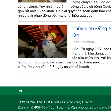
nghệ chuyên sâu, do đó t
công trường. Tuy nhiên, do ảnh hưởng của dịch bệnh Covi
gặp rất nhiều khó khăn. Để giải quyết bài toán đảm bảo chấ
nhiều giải pháp đồng bộ, mang lại hiệu quả cao.
Thủy điện Đồng N
lớn
10:50
|
28/07/2020
Lúc 17h ngày 26/7, các
trạng thái khả dụng, chí
tác sửa chữa lớn. Với khẩu
lao động trong công tác sửa chữa lớn các hạng mục công
chữa lớn vượt tiến độ 5 ngày so với kế hoạch.
TÒA SOẠN TẠP CHÍ NĂNG LƯỢNG VIỆT NAM
Địa chỉ: P. 406-407-408, Tòa nhà Văn phòng, số 87 Láng