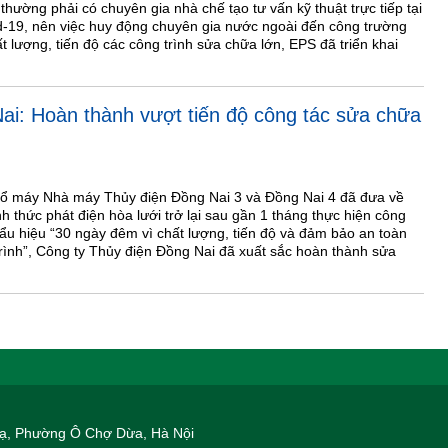
hường phải có chuyên gia nhà chế tạo tư vấn kỹ thuật trực tiếp tại
d-19, nên việc huy động chuyên gia nước ngoài đến công trường
t lượng, tiến độ các công trình sửa chữa lớn, EPS đã triển khai
ai: Hoàn thành vượt tiến độ công tác sửa chữa
 tổ máy Nhà máy Thủy điện Đồng Nai 3 và Đồng Nai 4 đã đưa về
nh thức phát điện hòa lưới trở lại sau gần 1 tháng thực hiện công
 hiệu “30 ngày đêm vì chất lượng, tiến độ và đảm bảo an toàn
 trình”, Công ty Thủy điện Đồng Nai đã xuất sắc hoàn thành sửa
 Hạ, Phường Ô Chợ Dừa, Hà Nội