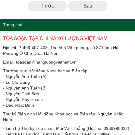
Trước
Sau
Trang chủ
TÒA SOẠN TẠP CHÍ NĂNG LƯỢNG VIỆT NAM
Địa chỉ: P. 406-407-408, Tòa nhà Văn phòng, số 87 Láng Hạ,
Phường Ô Chợ Dừa, Hà Nội
Email: toasoan@nangluongvietnam.vn
Thường trực Hội đồng Khoa học và Biên tập:
​​​​​​- Nguyễn Anh Tuấn (A)
- Lê Chí Dũng
- Nguyễn Anh Tuấn (B)
- Nguyễn Thái Sơn
- Nguyễn Huy Hoạch
- Đào Nhật Đình
Thư ký Biên dịch Hội đồng Khoa học và Biên tập: Nguyễn Khắc
Nam
· Liên hệ Thư ký Tòa soạn: Mai Văn Thắng (Hotline: 0969998822)
· Liên hệ Giám đốc Trung tâm Đối ngoại: Lê Mỹ (Hotline: