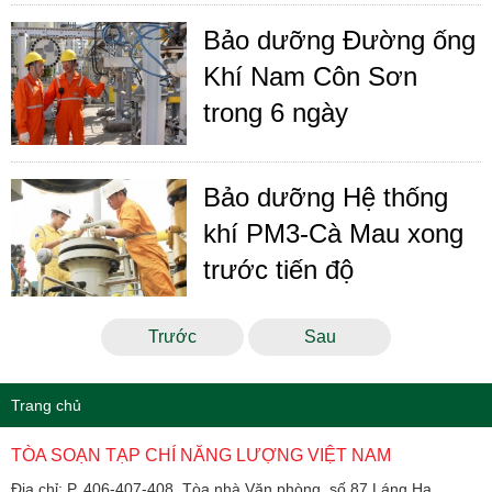
Bảo dưỡng Đường ống
Khí Nam Côn Sơn
trong 6 ngày
Bảo dưỡng Hệ thống
khí PM3-Cà Mau xong
trước tiến độ
Trước
Sau
Trang chủ
TÒA SOẠN TẠP CHÍ NĂNG LƯỢNG VIỆT NAM
Địa chỉ: P. 406-407-408, Tòa nhà Văn phòng, số 87 Láng Hạ,