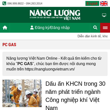
English
096.999.8822 - 094.263.2014
Đăng ký/Đăng nhập
Diễn đàn kinh tế, khoa
PC GAS
Năng lượng Việt Nam Online - Kết quả tìm kiếm cho từ
khóa "
PC GAS
", chúc bạn tìm được nội dung mong
muốn trên https://nangluongvietnam.vn/
Dấu ấn KHCN trong 30
năm phát triển ngành
Công nghiệp khí Việt
Nam