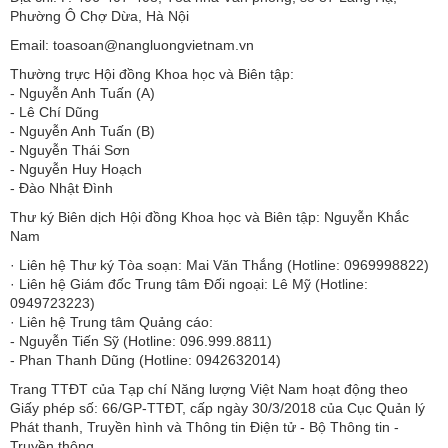
Phường Ô Chợ Dừa, Hà Nội
Email: toasoan@nangluongvietnam.vn
Thường trực Hội đồng Khoa học và Biên tập:
​​​​​​- Nguyễn Anh Tuấn (A)
- Lê Chí Dũng
- Nguyễn Anh Tuấn (B)
- Nguyễn Thái Sơn
- Nguyễn Huy Hoạch
- Đào Nhật Đình
Thư ký Biên dịch Hội đồng Khoa học và Biên tập: Nguyễn Khắc
Nam
· Liên hệ Thư ký Tòa soạn: Mai Văn Thắng (Hotline: 0969998822)
· Liên hệ Giám đốc Trung tâm Đối ngoại: Lê Mỹ (Hotline:
0949723223)
· Liên hệ Trung tâm Quảng cáo:
- Nguyễn Tiến Sỹ (Hotline: 096.999.8811)
- Phan Thanh Dũng (Hotline: 0942632014)
Trang TTĐT của Tạp chí Năng lượng Việt Nam hoạt động theo
Giấy phép số: 66/GP-TTĐT, cấp ngày 30/3/2018 của Cục Quản lý
Phát thanh, Truyền hình và Thông tin Điện tử - Bộ Thông tin -
Truyền thông.