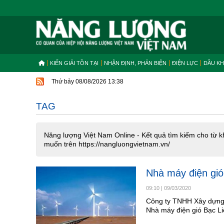
KIẾN GIẢI TỒN TẠI
NHẬN ĐỊNH, PHẢN BIỆN
ĐIỆN LỰC
DẦU KH
Thứ bảy 08/08/2026 13:38
TAG
Năng lượng Việt Nam Online - Kết quả tìm kiếm cho từ k
muốn trên https://nangluongvietnam.vn/
Nhà máy điện gió
09:10
|
09/03/2020
Công ty TNHH Xây dựng 
Nhà máy điện gió Bạc Li