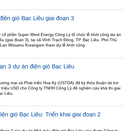
iện gió Bạc Liêu giai đoạn 3
y cổ phần Super Wind Energy Công Lý tổ chức lễ khởi công dự án
u (giai đoạn 3), tại xã Vĩnh Trạch Đông, TP. Bạc Liêu. Phó Thủ
Lan Wissanu Kreangam tham dự lễ khởi công.
ạn 3 dự án điện gió Bạc Liêu
ơng mại và Phát triển Hoa Kỳ (USTDA) đã ký thỏa thuận tài trợ
 triệu USD cho Công ty TNHH Công Lý để nghiên cứu khả thi giai
ạc Liêu.
n gió Bạc Liêu: Triển khai giai đoạn 2
ai đoạn 2 của dự án Nhà máy điện gió Bạc Liêu vừa được Công ty