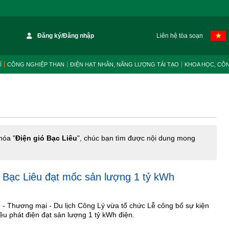
Đăng ký/Đăng nhập
Liên hệ tòa soạn
Í
CÔNG NGHIỆP THAN
ĐIỆN HẠT NHÂN, NĂNG LƯỢNG TÁI TẠO
KHOA HỌC, CÔ
hóa "
Điện gió Bạc Liêu
", chúc bạn tìm được nội dung mong
 Bạc Liêu đạt mốc sản lượng 1 tỷ kWh
- Thương mại - Du lịch Công Lý vừa tổ chức Lễ công bố sự kiện
êu phát điện đạt sản lượng 1 tỷ kWh điện.