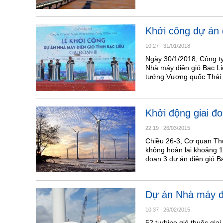
Khởi công dự án đ
10:27
|
31/01/2018
Ngày 30/1/2018, Công t
Nhà máy điện gió Bạc Liê
tướng Vương quốc Thái 
Khởi động giai đo
22:19
|
26/03/2015
Chiều 26-3, Cơ quan Thư
không hoàn lại khoảng 1
đoạn 3 dự án điện gió B
Dự án Nhà máy điệ
10:37
|
26/02/2015
52 turbine gió thuộc gi