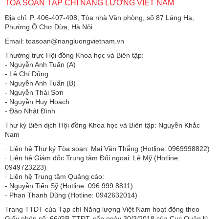
TÒA SOẠN TẠP CHÍ NĂNG LƯỢNG VIỆT NAM
Địa chỉ: P. 406-407-408, Tòa nhà Văn phòng, số 87 Láng Hạ,
Phường Ô Chợ Dừa, Hà Nội
Email: toasoan@nangluongvietnam.vn
Thường trực Hội đồng Khoa học và Biên tập:
​​​​​​- Nguyễn Anh Tuấn (A)
- Lê Chí Dũng
- Nguyễn Anh Tuấn (B)
- Nguyễn Thái Sơn
- Nguyễn Huy Hoạch
- Đào Nhật Đình
Thư ký Biên dịch Hội đồng Khoa học và Biên tập: Nguyễn Khắc
Nam
· Liên hệ Thư ký Tòa soạn: Mai Văn Thắng (Hotline: 0969998822)
· Liên hệ Giám đốc Trung tâm Đối ngoại: Lê Mỹ (Hotline:
0949723223)
· Liên hệ Trung tâm Quảng cáo:
- Nguyễn Tiến Sỹ (Hotline: 096.999.8811)
- Phan Thanh Dũng (Hotline: 0942632014)
Trang TTĐT của Tạp chí Năng lượng Việt Nam hoạt động theo
Giấy phép số: 66/GP-TTĐT, cấp ngày 30/3/2018 của Cục Quản lý