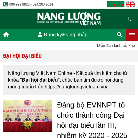
English
096.999.8822 - 094.263.2014
Đăng ký/Đăng nhập
Diễn đàn kinh tế, khoa
ĐẠI HỘI ĐẠI BIỂU
Năng lượng Việt Nam Online - Kết quả tìm kiếm cho từ
khóa "
Đại hội đại biểu
", chúc bạn tìm được nội dung
mong muốn trên https://nangluongvietnam.vn/
Đảng bộ EVNNPT tổ
chức thành công Đại
hội đại biểu lần III,
nhiệm kỳ 2020 - 2025