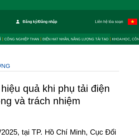
Đăng ký/Đăng nhập
Liên hệ tòa soạn
Í
CÔNG NGHIỆP THAN
ĐIỆN HẠT NHÂN, NĂNG LƯỢNG TÁI TẠO
KHOA HỌC, CÔ
ỜNG
 hiệu quả khi phụ tải điện
ng và trách nhiệm
/2025, tại TP. Hồ Chí Minh, Cục Đổi