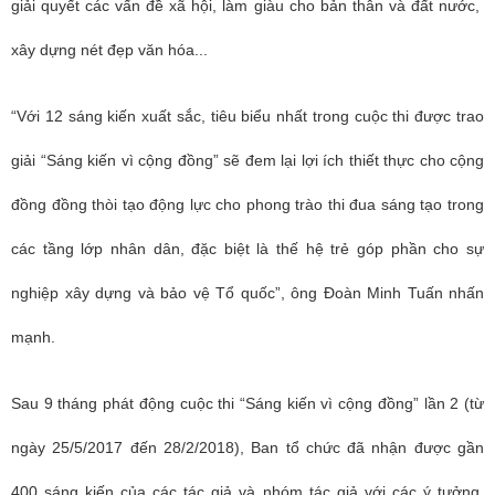
giải quyết các vấn đề xã hội, làm giàu cho bản thân và đất nước,
xây dựng nét đẹp văn hóa...
“Với 12 sáng kiến xuất sắc, tiêu biểu nhất trong cuộc thi được trao
giải “Sáng kiến vì cộng đồng” sẽ đem lại lợi ích thiết thực cho cộng
đồng đồng thòi tạo động lực cho phong trào thi đua sáng tạo trong
các tầng lớp nhân dân, đặc biệt là thế hệ trẻ góp phần cho sự
nghiệp xây dựng và bảo vệ Tổ quốc”, ông Đoàn Minh Tuấn nhấn
mạnh.
Sau 9 tháng phát động cuộc thi “Sáng kiến vì cộng đồng” lần 2 (từ
ngày 25/5/2017 đến 28/2/2018), Ban tổ chức đã nhận được gần
400 sáng kiến của các tác giả và nhóm tác giả với các ý tưởng,