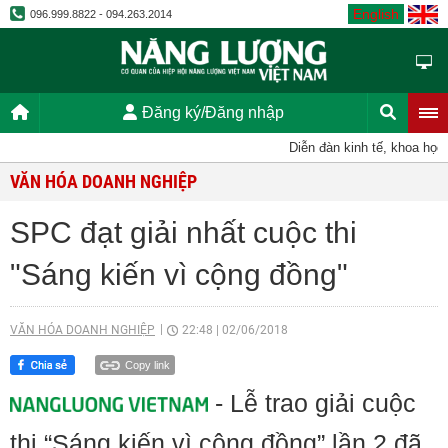
English
096.999.8822 - 094.263.2014
Đăng ký/Đăng nhập
Diễn đàn kinh tế, khoa học, k
VĂN HÓA DOANH NGHIỆP
SPC đạt giải nhất cuộc thi
"Sáng kiến vì cộng đồng"
VĂN HÓA DOANH NGHIỆP
22:48
|
02/06/2018
Copy link
- Lễ trao giải cuộc
thi “Sáng kiến vì cộng đồng” lần 2 đã