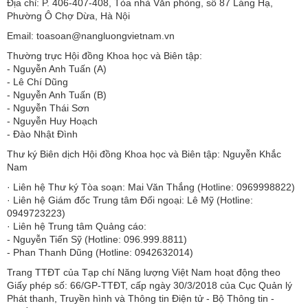
Địa chỉ: P. 406-407-408, Tòa nhà Văn phòng, số 87 Láng Hạ,
Phường Ô Chợ Dừa, Hà Nội
Email: toasoan@nangluongvietnam.vn
Thường trực Hội đồng Khoa học và Biên tập:
​​​​​​- Nguyễn Anh Tuấn (A)
- Lê Chí Dũng
- Nguyễn Anh Tuấn (B)
- Nguyễn Thái Sơn
- Nguyễn Huy Hoạch
- Đào Nhật Đình
Thư ký Biên dịch Hội đồng Khoa học và Biên tập: Nguyễn Khắc
Nam
· Liên hệ Thư ký Tòa soạn: Mai Văn Thắng (Hotline: 0969998822)
· Liên hệ Giám đốc Trung tâm Đối ngoại: Lê Mỹ (Hotline:
0949723223)
· Liên hệ Trung tâm Quảng cáo:
- Nguyễn Tiến Sỹ (Hotline: 096.999.8811)
- Phan Thanh Dũng (Hotline: 0942632014)
Trang TTĐT của Tạp chí Năng lượng Việt Nam hoạt động theo
Giấy phép số: 66/GP-TTĐT, cấp ngày 30/3/2018 của Cục Quản lý
Phát thanh, Truyền hình và Thông tin Điện tử - Bộ Thông tin -