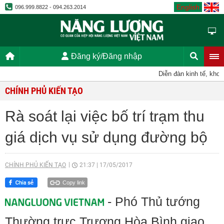
English
096.999.8822 - 094.263.2014
Đăng ký/Đăng nhập
Diễn đàn kinh tế, khoa 
CHÍNH PHỦ KIẾN TẠO
Rà soát lại việc bố trí trạm thu
giá dịch vụ sử dụng đường bộ
CHÍNH PHỦ KIẾN TẠO
21:37
|
17/05/2017
Copy link
- Phó Thủ tướng
Thường trực Trương Hòa Bình
giao