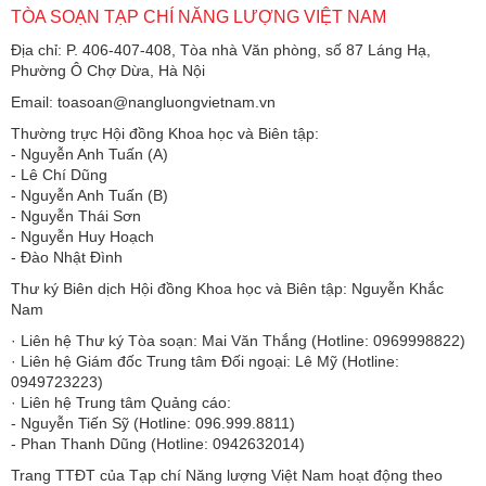
TÒA SOẠN TẠP CHÍ NĂNG LƯỢNG VIỆT NAM
Địa chỉ: P. 406-407-408, Tòa nhà Văn phòng, số 87 Láng Hạ,
Phường Ô Chợ Dừa, Hà Nội
Email: toasoan@nangluongvietnam.vn
Thường trực Hội đồng Khoa học và Biên tập:
​​​​​​- Nguyễn Anh Tuấn (A)
- Lê Chí Dũng
- Nguyễn Anh Tuấn (B)
- Nguyễn Thái Sơn
- Nguyễn Huy Hoạch
- Đào Nhật Đình
Thư ký Biên dịch Hội đồng Khoa học và Biên tập: Nguyễn Khắc
Nam
· Liên hệ Thư ký Tòa soạn: Mai Văn Thắng (Hotline: 0969998822)
· Liên hệ Giám đốc Trung tâm Đối ngoại: Lê Mỹ (Hotline:
0949723223)
· Liên hệ Trung tâm Quảng cáo:
- Nguyễn Tiến Sỹ (Hotline: 096.999.8811)
- Phan Thanh Dũng (Hotline: 0942632014)
Trang TTĐT của Tạp chí Năng lượng Việt Nam hoạt động theo