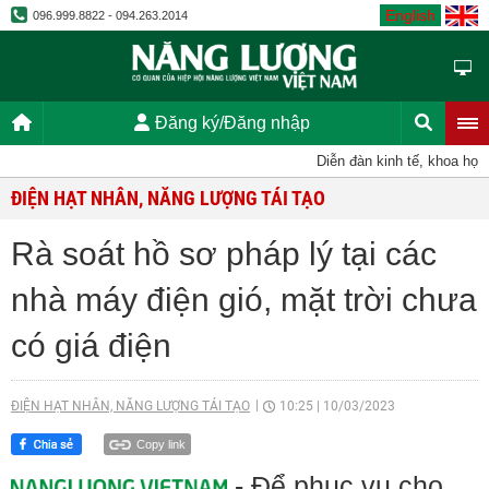
English
096.999.8822 - 094.263.2014
Đăng ký/Đăng nhập
Diễn đàn kinh tế, khoa học, k
ĐIỆN HẠT NHÂN, NĂNG LƯỢNG TÁI TẠO
Rà soát hồ sơ pháp lý tại các
nhà máy điện gió, mặt trời chưa
có giá điện
ĐIỆN HẠT NHÂN, NĂNG LƯỢNG TÁI TẠO
10:25
|
10/03/2023
Copy link
- Để phục vụ cho