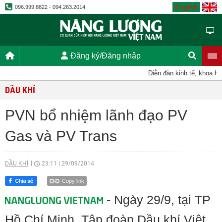
English
096.999.8822 - 094.263.2014
Đăng ký/Đăng nhập
Diễn đàn kinh tế, khoa học
DẦU KHÍ
PVN bổ nhiệm lãnh đạo PV
Gas và PV Trans
DẦU KHÍ
23:11
|
29/09/2014
Copy link
- Ngày 29/9, tại TP
Hồ Chí Minh, Tập đoàn Dầu khí Việt