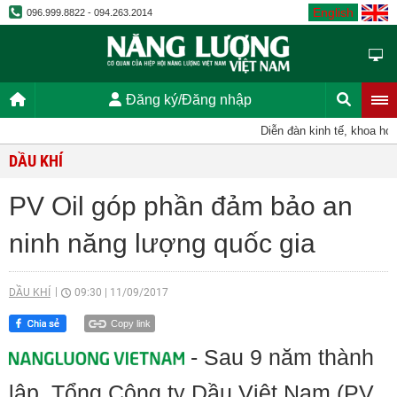
English
096.999.8822 - 094.263.2014
Đăng ký/Đăng nhập
Diễn đàn kinh tế, khoa học,
DẦU KHÍ
PV Oil góp phần đảm bảo an
ninh năng lượng quốc gia
DẦU KHÍ
09:30
|
11/09/2017
Copy link
- Sau 9 năm thành
lập, Tổng Công ty Dầu Việt Nam (PV