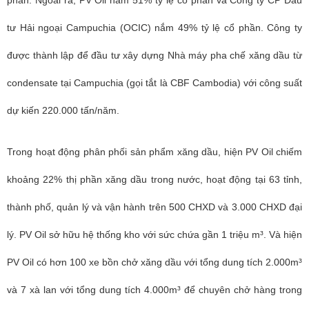
phần. Ngoài ra, PV Oil nắm 51% tỷ lệ cổ phần và Công ty CP Đầu
tư Hải ngoại Campuchia (OCIC) nắm 49% tỷ lệ cổ phần. Công ty
được thành lập để đầu tư xây dựng Nhà máy pha chế xăng dầu từ
condensate tại Campuchia (gọi tắt là CBF Cambodia) với công suất
dự kiến 220.000 tấn/năm.
Trong hoạt động phân phối sản phẩm xăng dầu, hiện PV Oil chiếm
khoảng 22% thị phần xăng dầu trong nước, hoạt động tại 63 tỉnh,
thành phố, quản lý và vận hành trên 500 CHXD và 3.000 CHXD đại
lý. PV Oil sở hữu hệ thống kho với sức chứa gần 1 triệu m³. Và hiện
PV Oil có hơn 100 xe bồn chở xăng dầu với tổng dung tích 2.000m³
và 7 xà lan với tổng dung tích 4.000m³ để chuyên chở hàng trong