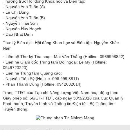
Thường trực Hội đồng Khoa học và Biên tập:
​​​​​​- Nguyễn Anh Tuấn (A)
- Lê Chí Dũng
- Nguyễn Anh Tuấn (B)
- Nguyễn Thái Sơn
- Nguyễn Huy Hoạch
- Đào Nhật Đình
Thư ký Biên dịch Hội đồng Khoa học và Biên tập: Nguyễn Khắc
Nam
· Liên hệ Thư ký Tòa soạn: Mai Văn Thắng (Hotline: 0969998822)
· Liên hệ Giám đốc Trung tâm Đối ngoại: Lê Mỹ (Hotline:
0949723223)
· Liên hệ Trung tâm Quảng cáo:
- Nguyễn Tiến Sỹ (Hotline: 096.999.8811)
- Phan Thanh Dũng (Hotline: 0942632014)
Trang TTĐT của Tạp chí Năng lượng Việt Nam hoạt động theo
Giấy phép số: 66/GP-TTĐT, cấp ngày 30/3/2018 của Cục Quản lý
Phát thanh, Truyền hình và Thông tin Điện tử - Bộ Thông tin -
Truyền thông.