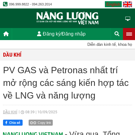
English
096.999.8822 - 094.263.2014
Đăng ký/Đăng nhập
Diễn đàn kinh tế, khoa học, k
DẦU KHÍ
PV GAS và Petronas nhất trí
mở rộng các sáng kiến hợp tác
về LNG và năng lượng
DẦU KHÍ
08:39
|
10/09/2025
Copy link
- Vừa qua, Tổng