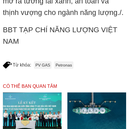
mở ra tương lai xanh, an toàn và
thịnh vượng cho ngành năng lượng./.
BBT TẠP CHÍ NĂNG LƯỢNG VIỆT
NAM
Từ khóa:
PV GAS
Petronas
CÓ THỂ BẠN QUAN TÂM