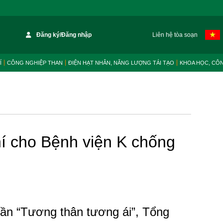
Đăng ký/Đăng nhập
Liên hệ tòa soạn
Í
CÔNG NGHIỆP THAN
ĐIỆN HẠT NHÂN, NĂNG LƯỢNG TÁI TẠO
KHOA HỌC, CÔ
í cho Bệnh viện K chống
thần “Tương thân tương ái”, Tổng