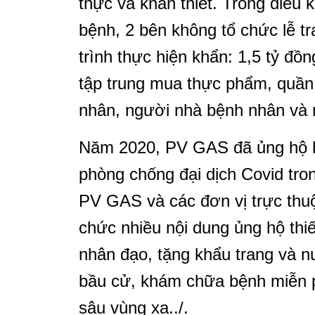
thực và khẩn thiết. Trong điều 
bệnh, 2 bên không tổ chức lễ t
trình thực hiện khẩn: 1,5 tỷ đ
tập trung mua thực phẩm, quần
nhân, người nhà bệnh nhân và n
Năm 2020, PV GAS đã ủng hộ h
phòng chống đại dịch Covid tr
PV GAS và các đơn vị trực thuộ
chức nhiều nội dung ủng hộ thiế
nhân đạo, tặng khẩu trang và 
bầu cử, khám chữa bệnh miễn p
sâu vùng xa../.