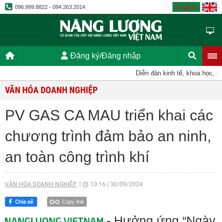
English
096.999.8822 - 094.263.2014
Đăng ký/Đăng nhập
Diễn đàn kinh tế, khoa học, kỹ th
VĂN HÓA DOANH NGHIỆP
PV GAS CA MAU triển khai các
chương trình đảm bảo an ninh,
an toàn công trình khí
VĂN HÓA DOANH NGHIỆP
10:16
|
30/09/2024
Copy link
- Hưởng ứng “Ngày