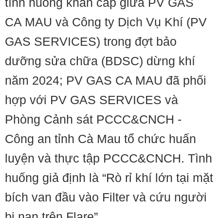
tình huống khẩn cấp giữa PV GAS
CA MAU và Công ty Dịch Vụ Khí (PV
GAS SERVICES) trong đợt bảo
dưỡng sửa chữa (BDSC) dừng khí
năm 2024; PV GAS CA MAU đã phối
hợp với PV GAS SERVICES và
Phòng Cảnh sát PCCC&CNCH -
Công an tỉnh Cà Mau tổ chức huấn
luyện và thực tập PCCC&CNCH. Tình
huống giả định là “Rò rỉ khí lớn tại mặt
bích van đầu vào Filter và cứu người
bị nạn trên Flare”.