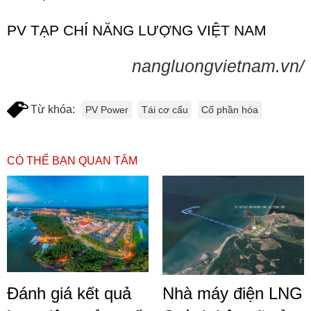
PV TẠP CHÍ NĂNG LƯỢNG VIỆT NAM
nangluongvietnam.vn/
Từ khóa:
PV Power
Tái cơ cấu
Cổ phần hóa
CÓ THỂ BẠN QUAN TÂM
Đánh giá kết quả
Nhà máy điện LNG