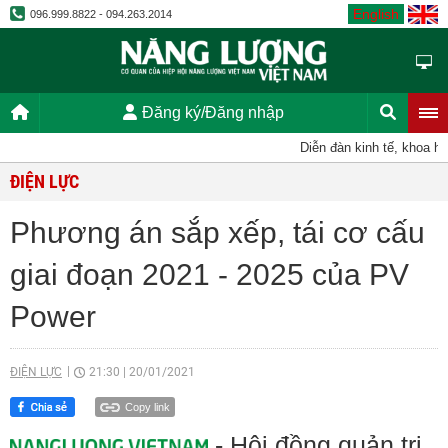
English
096.999.8822 - 094.263.2014
Đăng ký/Đăng nhập
Diễn đàn kinh tế, khoa học
ĐIỆN LỰC
Phương án sắp xếp, tái cơ cấu
giai đoạn 2021 - 2025 của PV
Power
ĐIỆN LỰC
21:30
|
20/01/2021
Copy link
- Hội đồng quản trị