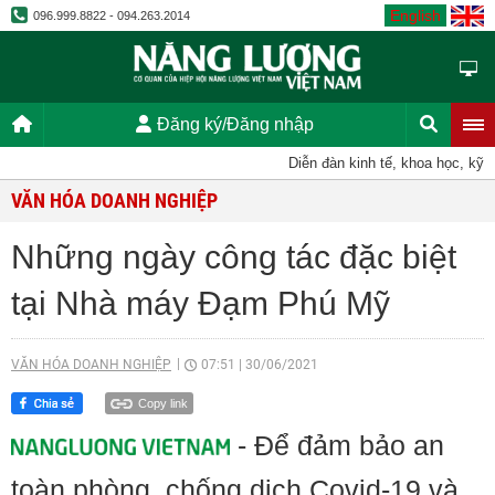
English
096.999.8822 - 094.263.2014
Đăng ký/Đăng nhập
Diễn đàn kinh tế, khoa học, kỹ thuật,
VĂN HÓA DOANH NGHIỆP
Những ngày công tác đặc biệt
tại Nhà máy Đạm Phú Mỹ
VĂN HÓA DOANH NGHIỆP
07:51
|
30/06/2021
Copy link
- Để đảm bảo an
toàn phòng, chống dịch Covid-19 và