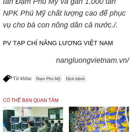
tấn Đạm Phú Mỹ và gần 1.000 tấn
NPK Phú Mỹ chất lượng cao để phục
vụ cho bà con nông dân cả nước./.
PV TẠP CHÍ NĂNG LƯỢNG VIỆT NAM
nangluongvietnam.vn/
Từ khóa:
Đạm Phú Mỹ
Dịch bệnh
CÓ THỂ BẠN QUAN TÂM