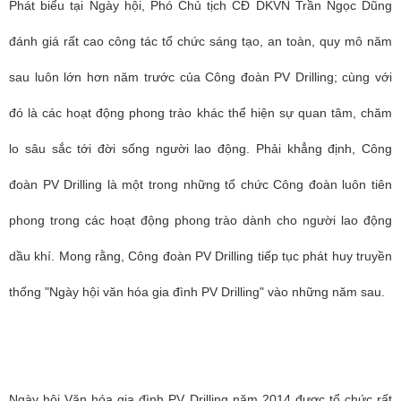
Phát biểu tại Ngày hội, Phó Chủ tịch CĐ DKVN Trần Ngọc Dũng
đánh giá rất cao công tác tổ chức sáng tạo, an toàn, quy mô năm
sau luôn lớn hơn năm trước của Công đoàn PV Drilling; cùng với
đó là các hoạt động phong trào khác thể hiện sự quan tâm, chăm
lo sâu sắc tới đời sống người lao động. Phải khẳng định, Công
đoàn PV Drilling là một trong những tổ chức Công đoàn luôn tiên
phong trong các hoạt động phong trào dành cho người lao động
dầu khí. Mong rằng, Công đoàn PV Drilling tiếp tục phát huy truyền
thống "Ngày hội văn hóa gia đình PV Drilling" vào những năm sau.
Ngày hội Văn hóa gia đình PV Drilling năm 2014 được tổ chức rất