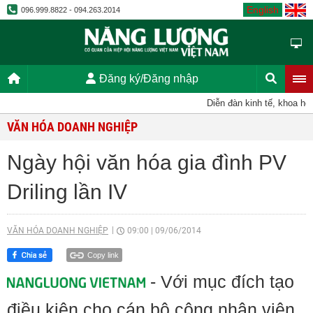
English
096.999.8822 - 094.263.2014
Đăng ký/Đăng nhập
Diễn đàn kinh tế, khoa học,
VĂN HÓA DOANH NGHIỆP
Ngày hội văn hóa gia đình PV
Driling lần IV
VĂN HÓA DOANH NGHIỆP
09:00
|
09/06/2014
Copy link
- Với mục đích tạo
điều kiện cho cán bộ công nhân viên