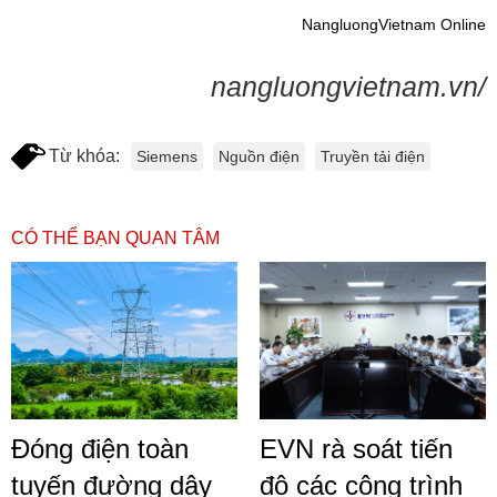
NangluongVietnam Online
nangluongvietnam.vn/
Từ khóa:
Siemens
Nguồn điện
Truyền tải điện
CÓ THỂ BẠN QUAN TÂM
Đóng điện toàn
EVN rà soát tiến
tuyến đường dây
độ các công trình