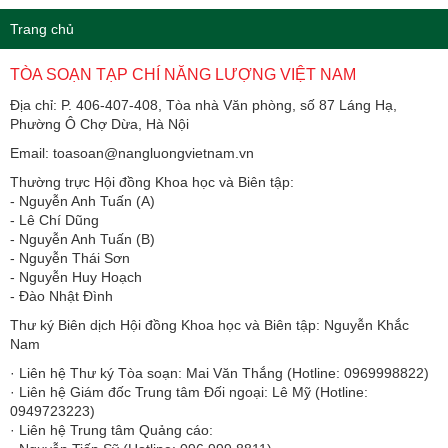
Trang chủ
TÒA SOẠN TẠP CHÍ NĂNG LƯỢNG VIỆT NAM
Địa chỉ: P. 406-407-408, Tòa nhà Văn phòng, số 87 Láng Hạ,
Phường Ô Chợ Dừa, Hà Nội
Email: toasoan@nangluongvietnam.vn
Thường trực Hội đồng Khoa học và Biên tập:
​​​​​​- Nguyễn Anh Tuấn (A)
- Lê Chí Dũng
- Nguyễn Anh Tuấn (B)
- Nguyễn Thái Sơn
- Nguyễn Huy Hoạch
- Đào Nhật Đình
Thư ký Biên dịch Hội đồng Khoa học và Biên tập: Nguyễn Khắc
Nam
· Liên hệ Thư ký Tòa soạn: Mai Văn Thắng (Hotline: 0969998822)
· Liên hệ Giám đốc Trung tâm Đối ngoại: Lê Mỹ (Hotline:
0949723223)
· Liên hệ Trung tâm Quảng cáo: