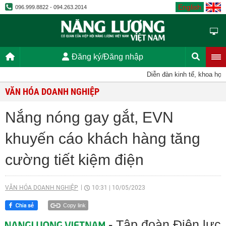
English
096.999.8822 - 094.263.2014
Đăng ký/Đăng nhập
Diễn đàn kinh tế, khoa học, k
VĂN HÓA DOANH NGHIỆP
Nắng nóng gay gắt, EVN
khuyến cáo khách hàng tăng
cường tiết kiệm điện
VĂN HÓA DOANH NGHIỆP
10:31
|
10/05/2023
Copy link
- Tập đoàn Điện lực