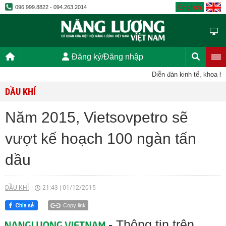
English
096.999.8822 - 094.263.2014
Đăng ký/Đăng nhập
Diễn đàn kinh tế, khoa học
DẦU KHÍ
Năm 2015, Vietsovpetro sẽ
vượt kế hoạch 100 ngàn tấn
dầu
DẦU KHÍ
21:43
|
01/12/2015
Copy link
- Thông tin trên