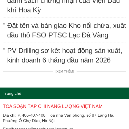
danh sách chứng nhận của Viện Dầu
khí Hoa Kỳ
Đặt tên và bàn giao Kho nổi chứa, xuất
dầu thô FSO PTSC Lạc Đà Vàng
PV Drilling sơ kết hoạt động sản xuất,
kinh doanh 6 tháng đầu năm 2026
[XEM THÊM]
Trang chủ
TÒA SOẠN TẠP CHÍ NĂNG LƯỢNG VIỆT NAM
Địa chỉ: P. 406-407-408, Tòa nhà Văn phòng, số 87 Láng Hạ,
Phường Ô Chợ Dừa, Hà Nội
Email: toasoan@nangluongvietnam.vn