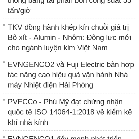
thống băng tải phân bón công suất 55
tấn/giờ
TKV đồng hành khép kín chuỗi giá trị
Bô xít - Alumin - Nhôm: Động lực mới
cho ngành luyện kim Việt Nam
EVNGENCO2 và Fuji Electric bàn hợp
tác nâng cao hiệu quả vận hành Nhà
máy Nhiệt điện Hải Phòng
PVFCCo - Phú Mỹ đạt chứng nhận
quốc tế ISO 14064-1:2018 về kiểm kê
khí nhà kính
EVNGENCO1 đẩy mạnh phát triển