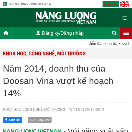
English
096.999.8822 - 094.263.2014
Đăng ký/Đăng nhập
Diễn đàn kinh tế, khoa học,
KHOA HỌC, CÔNG NGHỆ, MÔI TRƯỜNG
Năm 2014, doanh thu của
Doosan Vina vượt kế hoạch
14%
KHOA HỌC, CÔNG NGHỆ, MÔI TRƯỜNG
14:07
|
29/12/2014
Copy link
- Với năng suất sản