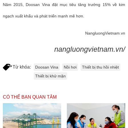
Năm 2015, Doosan Vina đặt mục tiêu tăng trưởng 15% về kim
ngạch xuất khẩu và phát triển mạnh mẽ hơn.
NangluongVietnam.vn
nangluongvietnam.vn/
Từ khóa:
Doosan Vina
Nồi hơi
Thiết bị thu hồi nhiệt
Thiết bị khử mặn
CÓ THỂ BẠN QUAN TÂM