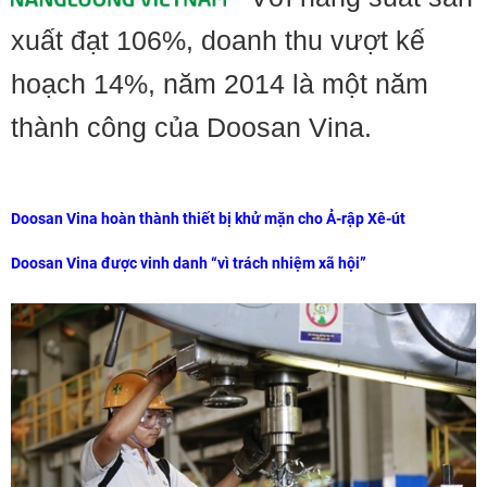
xuất đạt 106%, doanh thu vượt kế
hoạch 14%, năm 2014 là một năm
thành công của Doosan Vina.
Doosan Vina hoàn thành thiết bị khử mặn cho Ả-rập Xê-út
Doosan Vina được vinh danh “vì trách nhiệm xã hội”