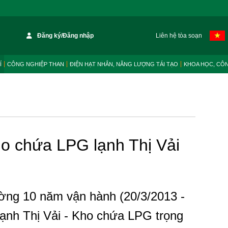
Đăng ký/Đăng nhập
Liên hệ tòa soạn
Í
CÔNG NGHIỆP THAN
ĐIỆN HẠT NHÂN, NĂNG LƯỢNG TÁI TẠO
KHOA HỌC, CÔ
o chứa LPG lạnh Thị Vải
ng 10 năm vận hành (20/3/2013 -
ạnh Thị Vải - Kho chứa LPG trọng