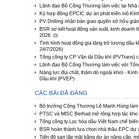
Lãnh đạo Bộ Công Thương làm việc tại Nhà 
Ký hợp đồng EPCIC dự án phát triển mỏ Kìn
PV Drilling nhận bàn giao quyền sở hữu già
BSR sơ kết hoạt động sản xuất, kinh doanh 6
2026
Tình hình hoạt động gia tăng trữ lượng dầu k
24/7/2026)
Tổng công ty CP Vận tải Dầu khí (PVTrans) 
Lãnh đạo Bộ Công Thương làm việc với Tổng
Năng lực địa chất, thăm dò ngoài khơi - Kinh
Dầu khí (PVEP)
CÁC BÀI ĐÃ ĐĂNG
Bộ trưởng Công Thương Lê Mạnh Hùng làm v
PTSC và MISC Berhad mở rộng hợp tác kho n
Tổng công ty Lọc hóa dầu Việt Nam chế biến 
BSR hoàn thành lựa chọn nhà thầu EPC dự 
Tiến độ san lấp mặt bằng dự án nâng cấp, 