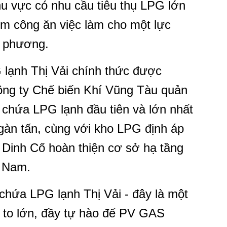
hu vực có nhu cầu tiêu thụ LPG lớn
êm công ăn việc làm cho một lực
a phương.
lạnh Thị Vải chính thức được
ông ty Chế biến Khí Vũng Tàu quản
o chứa LPG lạnh đầu tiên và lớn nhất
gàn tấn, cùng với kho LPG định áp
 Dinh Cố hoàn thiện cơ sở hạ tầng
t Nam.
hứa LPG lạnh Thị Vải - đây là một
a to lớn, đầy tự hào để PV GAS