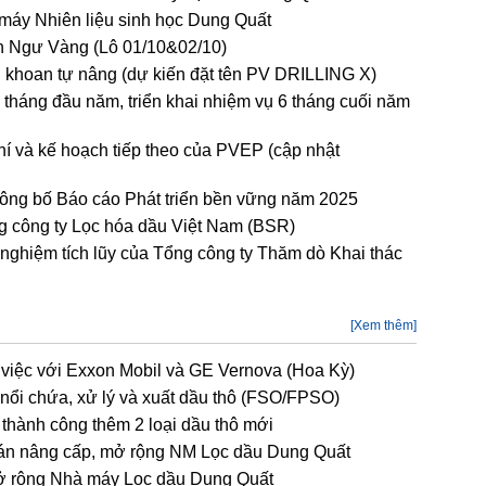
máy Nhiên liệu sinh học Dung Quất
h Ngư Vàng (Lô 01/10&02/10)
n khoan tự nâng (dự kiến đặt tên PV DRILLING X)
 tháng đầu năm, triển khai nhiệm vụ 6 tháng cuối năm
hí và kế hoạch tiếp theo của PVEP (cập nhật
công bố Báo cáo Phát triển bền vững năm 2025
 công ty Lọc hóa dầu Việt Nam (BSR)
 nghiệm tích lũy của Tổng công ty Thăm dò Khai thác
[Xem thêm]
iệc với Exxon Mobil và GE Vernova (Hoa Kỳ)
ổi chứa, xử lý và xuất dầu thô (FSO/FPSO)
thành công thêm 2 loại dầu thô mới
án nâng cấp, mở rộng NM Lọc dầu Dung Quất
mở rộng Nhà máy Lọc dầu Dung Quất