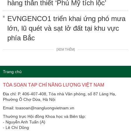
hàng thân thiết ‘Phú Mỹ tích lộc’
EVNGENCO1 triển khai ứng phó mưa
lớn, lũ quét và sạt lở đất tại khu vực
phía Bắc
[XEM THÊM]
Trang chủ
TÒA SOẠN TẠP CHÍ NĂNG LƯỢNG VIỆT NAM
Địa chỉ: P. 406-407-408, Tòa nhà Văn phòng, số 87 Láng Hạ,
Phường Ô Chợ Dừa, Hà Nội
Email: toasoan@nangluongvietnam.vn
Thường trực Hội đồng Khoa học và Biên tập:
​​​​​​- Nguyễn Anh Tuấn (A)
- Lê Chí Dũng