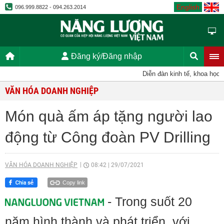
English
096.999.8822 - 094.263.2014
Đăng ký/Đăng nhập
Diễn đàn kinh tế, khoa học, kỹ t
VĂN HÓA DOANH NGHIỆP
Món quà ấm áp tặng người lao
động từ Công đoàn PV Drilling
VĂN HÓA DOANH NGHIỆP
08:42
|
29/07/2021
Copy link
- Trong suốt 20
năm hình thành và phát triển, với