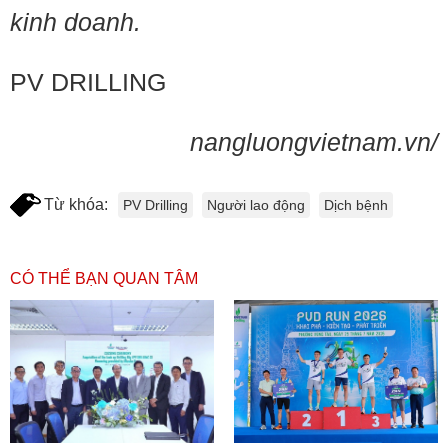
kinh doanh.
PV DRILLING
nangluongvietnam.vn/
Từ khóa:
PV Drilling
Người lao động
Dịch bệnh
CÓ THỂ BẠN QUAN TÂM