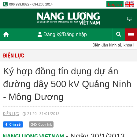
English
096.999.8822 - 094.263.2014
Đăng ký/Đăng nhập
Diễn đàn kinh tế, khoa học
ĐIỆN LỰC
Ký hợp đồng tín dụng dự án
đường dây 500 kV Quảng Ninh
- Mông Dương
ĐIỆN LỰC
21:20
|
31/01/2013
Copy link
- Ngày 30/1/2013