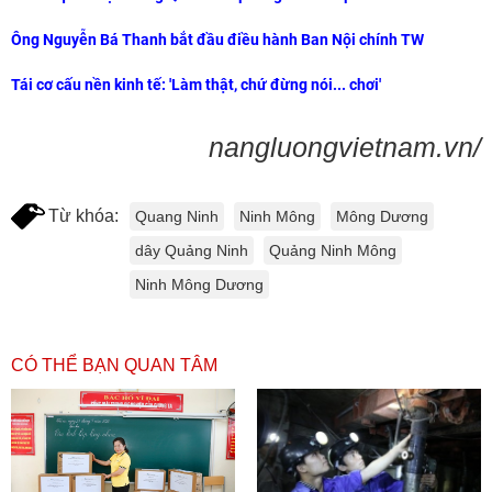
Ông Nguyễn Bá Thanh bắt đầu điều hành Ban Nội chính TW
Tái cơ cấu nền kinh tế: 'Làm thật, chứ đừng nói... chơi'
nangluongvietnam.vn/
Từ khóa:
Quang Ninh
Ninh Mông
Mông Dương
dây Quảng Ninh
Quảng Ninh Mông
Ninh Mông Dương
CÓ THỂ BẠN QUAN TÂM