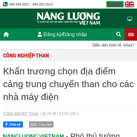
English
096.999.8822 - 094.263.2014
Đăng ký/Đăng nhập
Diễn đàn kinh tế, khoa học
CÔNG NGHIỆP THAN
Khẩn trương chọn địa điểm
cảng trung chuyển than cho các
nhà máy điện
CÔNG NGHIỆP THAN
09:38
|
07/07/2012
Copy link
- Phó thủ tướng