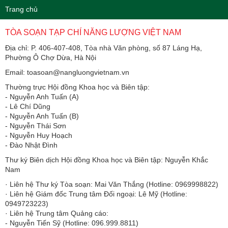
Trang chủ
TÒA SOẠN TẠP CHÍ NĂNG LƯỢNG VIỆT NAM
Địa chỉ: P. 406-407-408, Tòa nhà Văn phòng, số 87 Láng Hạ,
Phường Ô Chợ Dừa, Hà Nội
Email: toasoan@nangluongvietnam.vn
Thường trực Hội đồng Khoa học và Biên tập:
​​​​​​- Nguyễn Anh Tuấn (A)
- Lê Chí Dũng
- Nguyễn Anh Tuấn (B)
- Nguyễn Thái Sơn
- Nguyễn Huy Hoạch
- Đào Nhật Đình
Thư ký Biên dịch Hội đồng Khoa học và Biên tập: Nguyễn Khắc
Nam
· Liên hệ Thư ký Tòa soạn: Mai Văn Thắng (Hotline: 0969998822)
· Liên hệ Giám đốc Trung tâm Đối ngoại: Lê Mỹ (Hotline:
0949723223)
· Liên hệ Trung tâm Quảng cáo:
- Nguyễn Tiến Sỹ (Hotline: 096.999.8811)