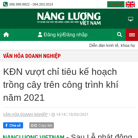
English
096.999.8822 - 094.263.2014
Đăng ký/Đăng nhập
Diễn đàn kinh tế, khoa học, kỹ
VĂN HÓA DOANH NGHIỆP
KĐN vượt chỉ tiêu kế hoạch
trồng cây trên công trình khí
năm 2021
VĂN HÓA DOANH NGHIỆP
14:14
|
10/03/2021
Copy link
- Sau Lễ phát động