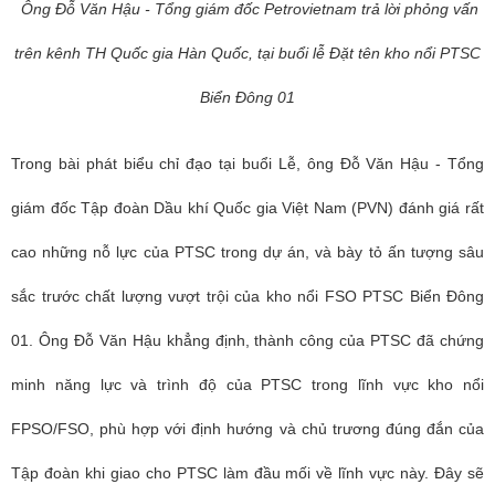
Ông Đỗ Văn Hậu - Tổng giám đốc Petrovietnam trả lời phỏng vấn
trên kênh TH Quốc gia Hàn Quốc, tại buổi lễ Đặt tên kho nổi PTSC
Biển Đông 01
Trong bài phát biểu chỉ đạo tại buổi Lễ, ông Đỗ Văn Hậu - Tổng
giám đốc Tập đoàn Dầu khí Quốc gia Việt Nam (PVN) đánh giá rất
cao những nỗ lực của PTSC trong dự án, và bày tỏ ấn tượng sâu
sắc trước chất lượng vượt trội của kho nổi FSO PTSC Biển Đông
01. Ông Đỗ Văn Hậu khẳng định, thành công của PTSC đã chứng
minh năng lực và trình độ của PTSC trong lĩnh vực kho nổi
FPSO/FSO, phù hợp với định hướng và chủ trương đúng đắn của
Tập đoàn khi giao cho PTSC làm đầu mối về lĩnh vực này. Đây sẽ