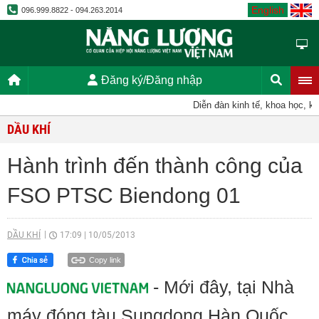
English
096.999.8822 - 094.263.2014
Đăng ký/Đăng nhập
Diễn đàn kinh tế, khoa học, kỹ thu
DẦU KHÍ
Hành trình đến thành công của
FSO PTSC Biendong 01
DẦU KHÍ
17:09
|
10/05/2013
Copy link
- Mới đây, tại Nhà
máy đóng tàu Sungdong Hàn Quốc,