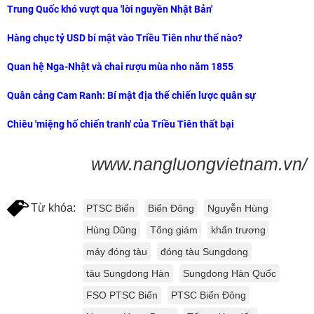
Trung Quốc khó vượt qua 'lời nguyền Nhật Bản'
Hàng chục tỷ USD bí mật vào Triều Tiên như thế nào?
Quan hệ Nga-Nhật và chai rượu mùa nho năm 1855
Quân cảng Cam Ranh: Bí mật địa thế chiến lược quân sự
Chiêu 'miệng hố chiến tranh' của Triều Tiên thất bại
www.nangluongvietnam.vn/
Từ khóa:
PTSC Biển
Biển Đông
Nguyễn Hùng
Hùng Dũng
Tổng giám
khẩn trương
máy đóng tàu
đóng tàu Sungdong
tàu Sungdong Hàn
Sungdong Hàn Quốc
FSO PTSC Biển
PTSC Biển Đông