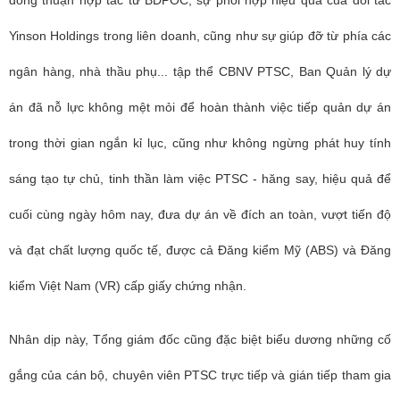
Yinson Holdings trong liên doanh, cũng như sự giúp đỡ từ phía các
ngân hàng, nhà thầu phụ... tập thể CBNV PTSC, Ban Quản lý dự
án đã nỗ lực không mệt mỏi để hoàn thành việc tiếp quản dự án
trong thời gian ngắn kỉ lục, cũng như không ngừng phát huy tính
sáng tạo tự chủ, tinh thần làm việc PTSC - hăng say, hiệu quả để
cuối cùng ngày hôm nay, đưa dự án về đích an toàn, vượt tiến độ
và đạt chất lượng quốc tế, được cả Đăng kiểm Mỹ (ABS) và Đăng
kiểm Việt Nam (VR) cấp giấy chứng nhận.
Nhân dịp này, Tổng giám đốc cũng đặc biệt biểu dương những cố
gắng của cán bộ, chuyên viên PTSC trực tiếp và gián tiếp tham gia