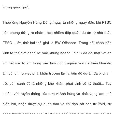
lượng quốc gia".
Theo ông Nguyễn Hùng Dũng, ngay từ những ngày đầu, khi PTSC
tiên phong đứng ra nhận trách nhiệm tiếp quản dự án từ nhà thầu
FPSO - lớn thứ hai thế giới là BW Offshore. Trong bối cảnh nền
kinh tế thế giới đang rơi vào khủng hoảng, PTSC đã đối mặt với áp
lực hết sức to lớn trong việc huy động nguồn vốn để triển khai dự
án, cũng như việc phải khẩn trương lấy lại tiến độ dự án đã bị chậm
trễ, bên cạnh đó là những khó khăn, phát sinh về kỹ thuật... Tuy
nhiên, với truyền thống của đơn vị Anh hùng và khát vọng làm chủ
biển lớn, nhận được sự quan tâm và chỉ đạo sát sao từ PVN, sự
đồng thuận hợp tác từ BDPOC; sự phối hợp hiệu quả của đối tác