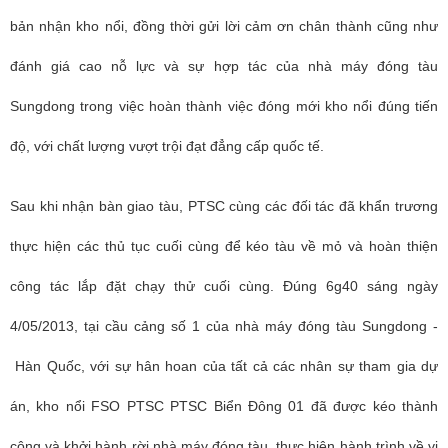
bản nhận kho nổi, đồng thời gửi lời cảm ơn chân thành cũng như
đánh giá cao nỗ lực và sự hợp tác của nhà máy đóng tàu
Sungdong trong việc hoàn thành việc đóng mới kho nổi đúng tiến
độ, với chất lượng vượt trội đạt đẳng cấp quốc tế.
Sau khi nhận bàn giao tàu, PTSC cùng các đối tác đã khẩn trương
thực hiện các thủ tục cuối cùng để kéo tàu về mỏ và hoàn thiện
công tác lắp đặt chạy thử cuối cùng. Đúng 6g40 sáng ngày
4/05/2013, tại cầu cảng số 1 của nhà máy đóng tàu Sungdong -
Hàn Quốc, với sự hân hoan của tất cả các nhân sự tham gia dự
án, kho nổi FSO PTSC PTSC Biển Đông 01 đã được kéo thành
công và khởi hành rời nhà máy đóng tàu, thực hiện hành trình về vị