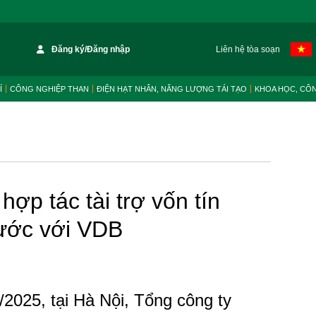
Đăng ký/Đăng nhập
Liên hệ tòa soạn
Í
CÔNG NGHIỆP THAN
ĐIỆN HẠT NHÂN, NĂNG LƯỢNG TÁI TẠO
KHOA HỌC, CÔ
ợp tác tài trợ vốn tín
ước với VDB
/2025, tại Hà Nội, Tổng công ty