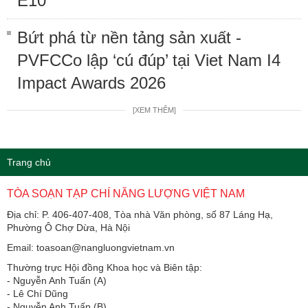
E10
Bứt phá từ nền tảng sản xuất -
PVFCCo lập ‘cú đúp’ tại Viet Nam I4
Impact Awards 2026
[XEM THÊM]
Trang chủ
TÒA SOẠN TẠP CHÍ NĂNG LƯỢNG VIỆT NAM
Địa chỉ: P. 406-407-408, Tòa nhà Văn phòng, số 87 Láng Hạ,
Phường Ô Chợ Dừa, Hà Nội
Email: toasoan@nangluongvietnam.vn
Thường trực Hội đồng Khoa học và Biên tập:
​​​​​​- Nguyễn Anh Tuấn (A)
- Lê Chí Dũng
- Nguyễn Anh Tuấn (B)