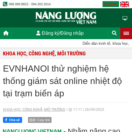
English
096.999.8822 - 094.263.2014
Đăng ký/Đăng nhập
Diễn đàn kinh tế, khoa học, kỹ t
KHOA HỌC, CÔNG NGHỆ, MÔI TRƯỜNG
EVNHANOI thử nghiệm hệ
thống giám sát online nhiệt độ
tại trạm biến áp
KHOA HỌC, CÔNG NGHỆ, MÔI TRƯỜNG
11:11
|
26/09/2022
Copy link
- Nhằm nâng cao