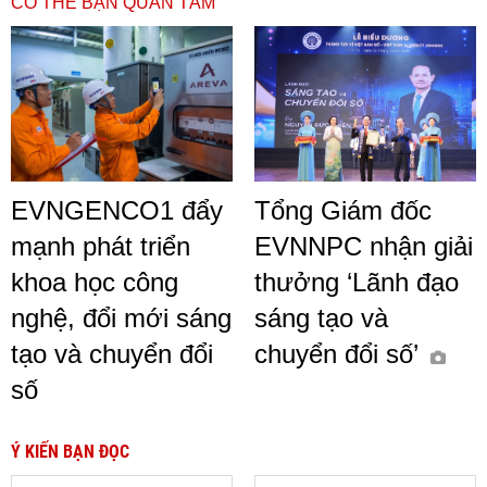
CÓ THỂ BẠN QUAN TÂM
EVNGENCO1 đẩy
Tổng Giám đốc
mạnh phát triển
EVNNPC nhận giải
khoa học công
thưởng ‘Lãnh đạo
nghệ, đổi mới sáng
sáng tạo và
tạo và chuyển đổi
chuyển đổi số’
số
Ý KIẾN BẠN ĐỌC