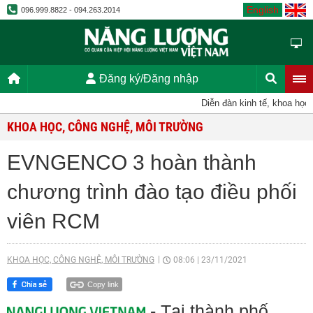
English
096.999.8822 - 094.263.2014
Đăng ký/Đăng nhập
Diễn đàn kinh tế, khoa học, kỹ
KHOA HỌC, CÔNG NGHỆ, MÔI TRƯỜNG
EVNGENCO 3 hoàn thành
chương trình đào tạo điều phối
viên RCM
KHOA HỌC, CÔNG NGHỆ, MÔI TRƯỜNG
08:06
|
23/11/2021
Copy link
- Tại thành phố