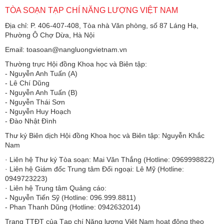
TÒA SOẠN TẠP CHÍ NĂNG LƯỢNG VIỆT NAM
Địa chỉ: P. 406-407-408, Tòa nhà Văn phòng, số 87 Láng Hạ,
Phường Ô Chợ Dừa, Hà Nội
Email: toasoan@nangluongvietnam.vn
Thường trực Hội đồng Khoa học và Biên tập:
​​​​​​- Nguyễn Anh Tuấn (A)
- Lê Chí Dũng
- Nguyễn Anh Tuấn (B)
- Nguyễn Thái Sơn
- Nguyễn Huy Hoạch
- Đào Nhật Đình
Thư ký Biên dịch Hội đồng Khoa học và Biên tập: Nguyễn Khắc
Nam
· Liên hệ Thư ký Tòa soạn: Mai Văn Thắng (Hotline: 0969998822)
· Liên hệ Giám đốc Trung tâm Đối ngoại: Lê Mỹ (Hotline:
0949723223)
· Liên hệ Trung tâm Quảng cáo:
- Nguyễn Tiến Sỹ (Hotline: 096.999.8811)
- Phan Thanh Dũng (Hotline: 0942632014)
Trang TTĐT của Tạp chí Năng lượng Việt Nam hoạt động theo