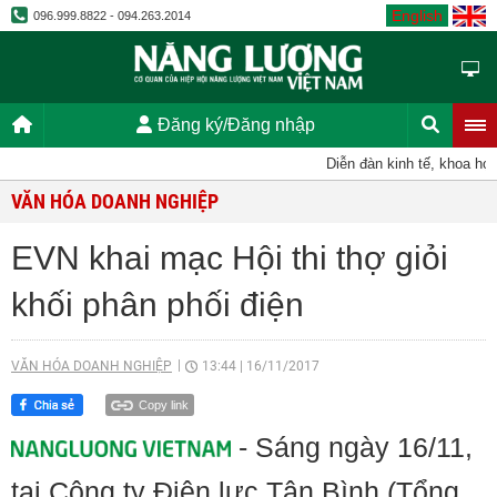
English
096.999.8822 - 094.263.2014
Đăng ký/Đăng nhập
Diễn đàn kinh tế, khoa học, 
VĂN HÓA DOANH NGHIỆP
EVN khai mạc Hội thi thợ giỏi
khối phân phối điện
VĂN HÓA DOANH NGHIỆP
13:44
|
16/11/2017
Copy link
- Sáng ngày 16/11,
tại Công ty Điện lực Tân Bình (Tổng