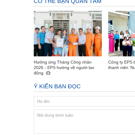
CÓ THỂ BẠN QUAN TÂM
Hưởng ứng Tháng Công nhân
Công ty EPS b
2026 - EPS hướng về người lao
thanh niên ‘N
động
Ý KIẾN BẠN ĐỌC