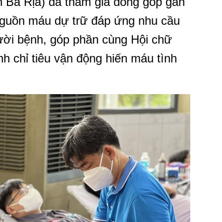
n Bà Rịa) đã tham gia đóng góp gần
nguồn máu dự trữ đáp ứng nhu cầu
ười bệnh, góp phần cùng Hội chữ
h chỉ tiêu vận động hiến máu tình