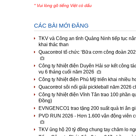
* Vui lòng gõ tiếng Việt có dấu
CÁC BÀI MỚI ĐĂNG
TKV và Công an tỉnh Quảng Ninh tiếp tục nâ
khai thác than
Quacontrol tổ chức ‘Bữa cơm công đoàn 2026
Công ty Nhiệt điện Duyên Hải sơ kết công t
vụ 6 tháng cuối năm 2026
Công ty Nhiệt điện Phú Mỹ triển khai nhiều ho
Quacontrol sôi nổi giải pickleball năm 2026
Công ty Nhiệt điện Vĩnh Tân trao 100 phần q
Đồng)
EVNGENCO1 trao tặng 200 suất quà tri ân gi
PVD RUN 2026 - Hơn 1.600 vận động viên cùng 
TKV ủng hộ 20 tỷ đồng chung tay chăm lo n