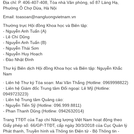
Địa chỉ: P. 406-407-408, Tòa nhà Văn phòng, số 87 Láng Hạ,
Phường Ô Chợ Dừa, Hà Nội
Email: toasoan@nangluongvietnam.vn
Thường trực Hội đồng Khoa học và Biên tập:
​​​​​​- Nguyễn Anh Tuấn (A)
- Lê Chí Dũng
- Nguyễn Anh Tuấn (B)
- Nguyễn Thái Sơn
- Nguyễn Huy Hoạch
- Đào Nhật Đình
Thư ký Biên dịch Hội đồng Khoa học và Biên tập: Nguyễn Khắc
Nam
· Liên hệ Thư ký Tòa soạn: Mai Văn Thắng (Hotline: 0969998822)
· Liên hệ Giám đốc Trung tâm Đối ngoại: Lê Mỹ (Hotline:
0949723223)
· Liên hệ Trung tâm Quảng cáo:
- Nguyễn Tiến Sỹ (Hotline: 096.999.8811)
- Phan Thanh Dũng (Hotline: 0942632014)
Trang TTĐT của Tạp chí Năng lượng Việt Nam hoạt động theo
Giấy phép số: 66/GP-TTĐT, cấp ngày 30/3/2018 của Cục Quản lý
Phát thanh, Truyền hình và Thông tin Điện tử - Bộ Thông tin -