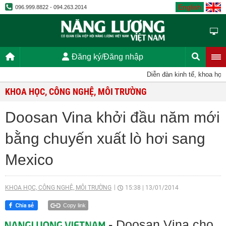
English
096.999.8822 - 094.263.2014
Đăng ký/Đăng nhập
Diễn đàn kinh tế, khoa học, k
KHOA HỌC, CÔNG NGHỆ, MÔI TRƯỜNG
Doosan Vina khởi đầu năm mới
bằng chuyến xuất lò hơi sang
Mexico
KHOA HỌC, CÔNG NGHỆ, MÔI TRƯỜNG
15:38
|
13/01/2014
Copy link
- Doosan Vina cho