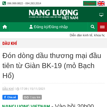
English
096.999.8822 - 094.263.2014
Đăng ký/Đăng nhập
Diễn đàn kinh tế, khoa học, k
DẦU KHÍ
Đón dòng dầu thương mại đầu
tiên từ Giàn BK-19 (mỏ Bạch
Hổ)
DẦU KHÍ
17:39
|
15/11/2021
Copy link
- Vào hồi 20h00