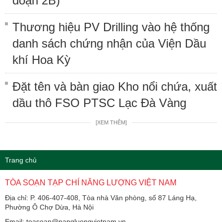
đoạn 2B)
Thương hiệu PV Drilling vào hệ thống
danh sách chứng nhận của Viện Dầu
khí Hoa Kỳ
Đặt tên và bàn giao Kho nổi chứa, xuất
dầu thô FSO PTSC Lạc Đà Vàng
[XEM THÊM]
Trang chủ
TÒA SOẠN TẠP CHÍ NĂNG LƯỢNG VIỆT NAM
Địa chỉ: P. 406-407-408, Tòa nhà Văn phòng, số 87 Láng Hạ,
Phường Ô Chợ Dừa, Hà Nội
Email: toasoan@nangluongvietnam.vn