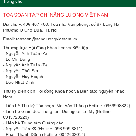
Trang chủ
TÒA SOẠN TẠP CHÍ NĂNG LƯỢNG VIỆT NAM
Địa chỉ: P. 406-407-408, Tòa nhà Văn phòng, số 87 Láng Hạ,
Phường Ô Chợ Dừa, Hà Nội
Email: toasoan@nangluongvietnam.vn
Thường trực Hội đồng Khoa học và Biên tập:
​​​​​​- Nguyễn Anh Tuấn (A)
- Lê Chí Dũng
- Nguyễn Anh Tuấn (B)
- Nguyễn Thái Sơn
- Nguyễn Huy Hoạch
- Đào Nhật Đình
Thư ký Biên dịch Hội đồng Khoa học và Biên tập: Nguyễn Khắc
Nam
· Liên hệ Thư ký Tòa soạn: Mai Văn Thắng (Hotline: 0969998822)
· Liên hệ Giám đốc Trung tâm Đối ngoại: Lê Mỹ (Hotline:
0949723223)
· Liên hệ Trung tâm Quảng cáo:
- Nguyễn Tiến Sỹ (Hotline: 096.999.8811)
- Phan Thanh Dũng (Hotline: 0942632014)