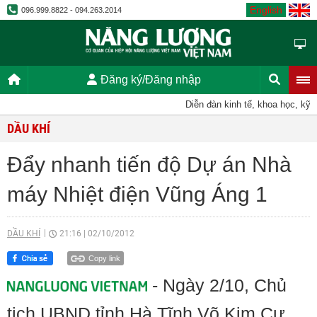
English
096.999.8822 - 094.263.2014
Đăng ký/Đăng nhập
Diễn đàn kinh tế, khoa học, kỹ thu
DẦU KHÍ
Đẩy nhanh tiến độ Dự án Nhà
máy Nhiệt điện Vũng Áng 1
DẦU KHÍ
21:16
|
02/10/2012
Copy link
- Ngày 2/10, Chủ
tịch UBND tỉnh Hà Tĩnh Võ Kim Cự,