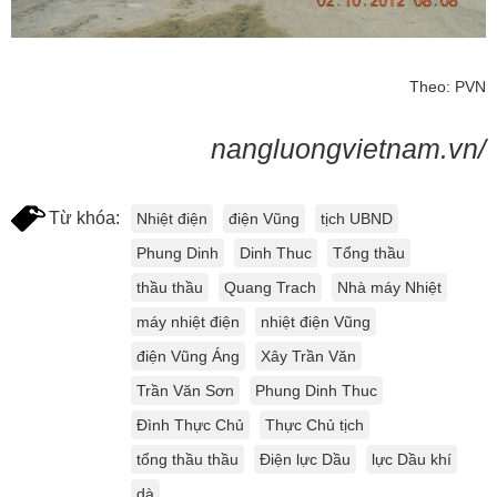
Theo: PVN
nangluongvietnam.vn/
Từ khóa:
Nhiệt điện
điện Vũng
tịch UBND
Phung Dinh
Dinh Thuc
Tổng thầu
thầu thầu
Quang Trach
Nhà máy Nhiệt
máy nhiệt điện
nhiệt điện Vũng
điện Vũng Áng
Xây Trần Văn
Trần Văn Sơn
Phung Dinh Thuc
Đình Thực Chủ
Thực Chủ tịch
tổng thầu thầu
Điện lực Dầu
lực Dầu khí
dà