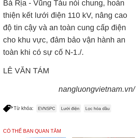
Bà Rịa - Vũng Tàu nói chung, hoàn
thiện kết lưới điện 110 kV, nâng cao
độ tin cậy và an toàn cung cấp điện
cho khu vực, đảm bảo vận hành an
toàn khi có sự cố N-1./.
LÊ VĂN TÁM
nangluongvietnam.vn/
Từ khóa:
EVNSPC
Lưới điện
Lọc hóa dầu
CÓ THỂ BẠN QUAN TÂM