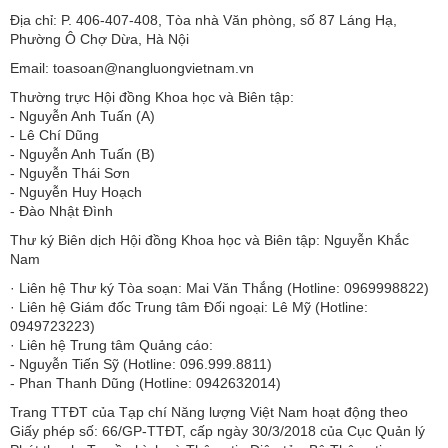
Địa chỉ: P. 406-407-408, Tòa nhà Văn phòng, số 87 Láng Hạ,
Phường Ô Chợ Dừa, Hà Nội
Email: toasoan@nangluongvietnam.vn
Thường trực Hội đồng Khoa học và Biên tập:
​​​​​​- Nguyễn Anh Tuấn (A)
- Lê Chí Dũng
- Nguyễn Anh Tuấn (B)
- Nguyễn Thái Sơn
- Nguyễn Huy Hoạch
- Đào Nhật Đình
Thư ký Biên dịch Hội đồng Khoa học và Biên tập: Nguyễn Khắc
Nam
· Liên hệ Thư ký Tòa soạn: Mai Văn Thắng (Hotline: 0969998822)
· Liên hệ Giám đốc Trung tâm Đối ngoại: Lê Mỹ (Hotline:
0949723223)
· Liên hệ Trung tâm Quảng cáo:
- Nguyễn Tiến Sỹ (Hotline: 096.999.8811)
- Phan Thanh Dũng (Hotline: 0942632014)
Trang TTĐT của Tạp chí Năng lượng Việt Nam hoạt động theo
Giấy phép số: 66/GP-TTĐT, cấp ngày 30/3/2018 của Cục Quản lý