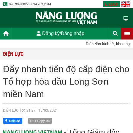
English
096.999.8822 - 094.263.2014
Đăng ký/Đăng nhập
Diễn đàn kinh tế, khoa học, kỹ
ĐIỆN LỰC
Đẩy nhanh tiến độ cấp điện cho
Tổ hợp hóa dầu Long Sơn
miền Nam
ĐIỆN LỰC
21:27
|
15/03/2021
Copy link
- Tổng Giám đốc