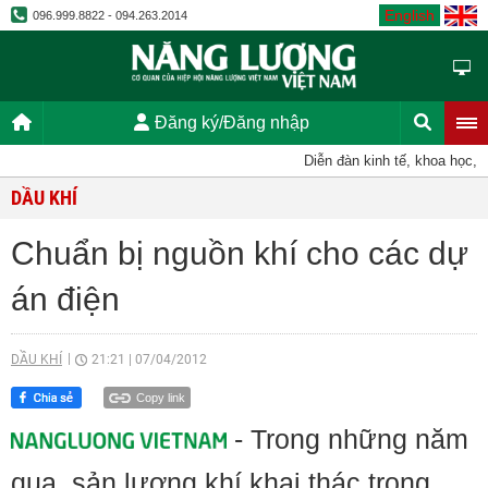
English
096.999.8822 - 094.263.2014
Đăng ký/Đăng nhập
Diễn đàn kinh tế, khoa học, kỹ t
DẦU KHÍ
Chuẩn bị nguồn khí cho các dự
án điện
DẦU KHÍ
21:21
|
07/04/2012
Copy link
- Trong những năm
qua, sản lượng khí khai thác trong