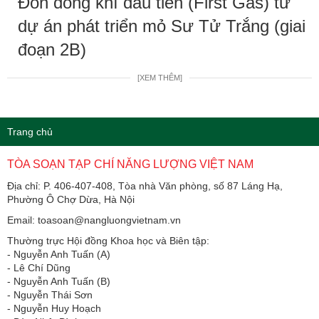
Đón dòng khí đầu tiên (First Gas) từ
dự án phát triển mỏ Sư Tử Trắng (giai
đoạn 2B)
[XEM THÊM]
Trang chủ
TÒA SOẠN TẠP CHÍ NĂNG LƯỢNG VIỆT NAM
Địa chỉ: P. 406-407-408, Tòa nhà Văn phòng, số 87 Láng Hạ,
Phường Ô Chợ Dừa, Hà Nội
Email: toasoan@nangluongvietnam.vn
Thường trực Hội đồng Khoa học và Biên tập:
​​​​​​- Nguyễn Anh Tuấn (A)
- Lê Chí Dũng
- Nguyễn Anh Tuấn (B)
- Nguyễn Thái Sơn
- Nguyễn Huy Hoạch