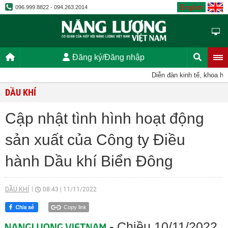
English
096.999.8822 - 094.263.2014
Đăng ký/Đăng nhập
Diễn đàn kinh tế, khoa học, 
DẦU KHÍ
Cập nhật tình hình hoạt động
sản xuất của Công ty Điều
hành Dầu khí Biển Đông
DẦU KHÍ
08:43
|
11/11/2022
Copy link
- Chiều 10/11/2022,