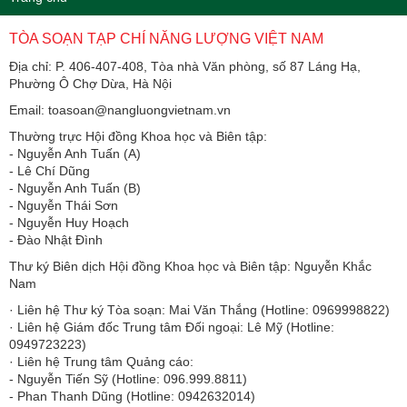
TÒA SOẠN TẠP CHÍ NĂNG LƯỢNG VIỆT NAM
Địa chỉ: P. 406-407-408, Tòa nhà Văn phòng, số 87 Láng Hạ,
Phường Ô Chợ Dừa, Hà Nội
Email: toasoan@nangluongvietnam.vn
Thường trực Hội đồng Khoa học và Biên tập:
​​​​​​- Nguyễn Anh Tuấn (A)
- Lê Chí Dũng
- Nguyễn Anh Tuấn (B)
- Nguyễn Thái Sơn
- Nguyễn Huy Hoạch
- Đào Nhật Đình
Thư ký Biên dịch Hội đồng Khoa học và Biên tập: Nguyễn Khắc
Nam
· Liên hệ Thư ký Tòa soạn: Mai Văn Thắng (Hotline: 0969998822)
· Liên hệ Giám đốc Trung tâm Đối ngoại: Lê Mỹ (Hotline:
0949723223)
· Liên hệ Trung tâm Quảng cáo:
- Nguyễn Tiến Sỹ (Hotline: 096.999.8811)
- Phan Thanh Dũng (Hotline: 0942632014)