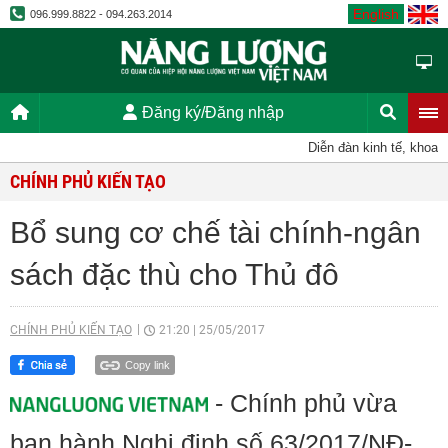
English
096.999.8822 - 094.263.2014
Đăng ký/Đăng nhập
Diễn đàn kinh tế, khoa họ
CHÍNH PHỦ KIẾN TẠO
Bổ sung cơ chế tài chính-ngân
sách đặc thù cho Thủ đô
CHÍNH PHỦ KIẾN TẠO
21:20
|
25/05/2017
Copy link
- Chính phủ vừa
ban hành Nghị định số 63/2017/NĐ-