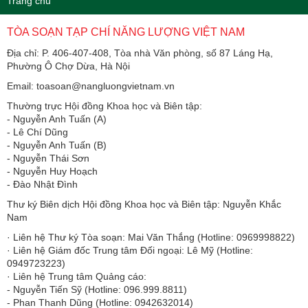
Trang chủ
TÒA SOẠN TẠP CHÍ NĂNG LƯỢNG VIỆT NAM
Địa chỉ: P. 406-407-408, Tòa nhà Văn phòng, số 87 Láng Hạ,
Phường Ô Chợ Dừa, Hà Nội
Email: toasoan@nangluongvietnam.vn
Thường trực Hội đồng Khoa học và Biên tập:
​​​​​​- Nguyễn Anh Tuấn (A)
- Lê Chí Dũng
- Nguyễn Anh Tuấn (B)
- Nguyễn Thái Sơn
- Nguyễn Huy Hoạch
- Đào Nhật Đình
Thư ký Biên dịch Hội đồng Khoa học và Biên tập: Nguyễn Khắc
Nam
· Liên hệ Thư ký Tòa soạn: Mai Văn Thắng (Hotline: 0969998822)
· Liên hệ Giám đốc Trung tâm Đối ngoại: Lê Mỹ (Hotline:
0949723223)
· Liên hệ Trung tâm Quảng cáo:
- Nguyễn Tiến Sỹ (Hotline: 096.999.8811)
- Phan Thanh Dũng (Hotline: 0942632014)