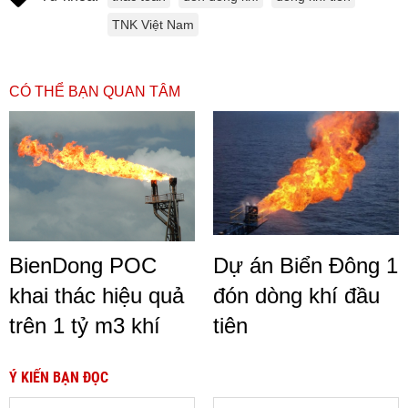
TNK Việt Nam
CÓ THỂ BẠN QUAN TÂM
BienDong POC
Dự án Biển Đông 1
khai thác hiệu quả
đón dòng khí đầu
trên 1 tỷ m3 khí
tiên
Ý KIẾN BẠN ĐỌC