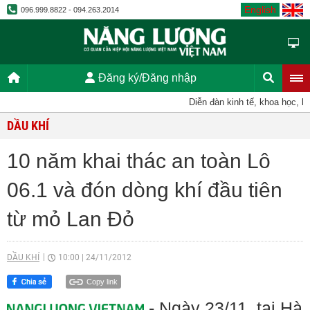
English
096.999.8822 - 094.263.2014
Đăng ký/Đăng nhập
Diễn đàn kinh tế, khoa học, kỹ thuậ
DẦU KHÍ
10 năm khai thác an toàn Lô
06.1 và đón dòng khí đầu tiên
từ mỏ Lan Đỏ
DẦU KHÍ
10:00
|
24/11/2012
Copy link
- Ngày 23/11, tại Hà