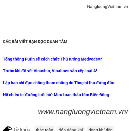
NangluongVietnam.vn
CÁC BÀI VIẾT BẠN ĐỌC QUAN TÂM
Tổng thống Putin sẽ cách chức Thủ tướng Medvedev?
Trước khi đổ vỡ: Vinashin, Vinalines vẫn xếp loại A!
Lập ban chỉ đạo chống tham nhũng do Tổng bí thư đứng đầu
Hộ chiếu in 'đường lưỡi bò’: Mưu toan thâu tóm Biển Đông
www.nangluongvietnam.vn/
Từ khóa:
thác toàn
đón dòng khí
dòng khí tiên