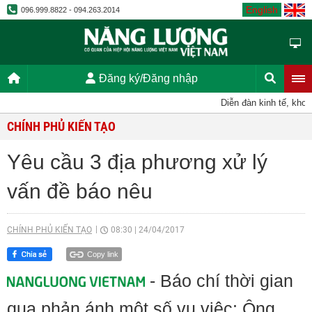
English
096.999.8822 - 094.263.2014
Đăng ký/Đăng nhập
Diễn đàn kinh tế, khoa 
CHÍNH PHỦ KIẾN TẠO
Yêu cầu 3 địa phương xử lý
vấn đề báo nêu
CHÍNH PHỦ KIẾN TẠO
08:30
|
24/04/2017
Copy link
- Báo chí thời gian
qua phản ánh một số vụ việc: Ông