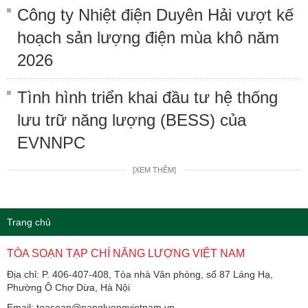
Công ty Nhiệt điện Duyên Hải vượt kế
hoạch sản lượng điện mùa khô năm
2026
Tình hình triển khai đầu tư hệ thống
lưu trữ năng lượng (BESS) của
EVNNPC
[XEM THÊM]
Trang chủ
TÒA SOẠN TẠP CHÍ NĂNG LƯỢNG VIỆT NAM
Địa chỉ: P. 406-407-408, Tòa nhà Văn phòng, số 87 Láng Hạ,
Phường Ô Chợ Dừa, Hà Nội
Email: toasoan@nangluongvietnam.vn