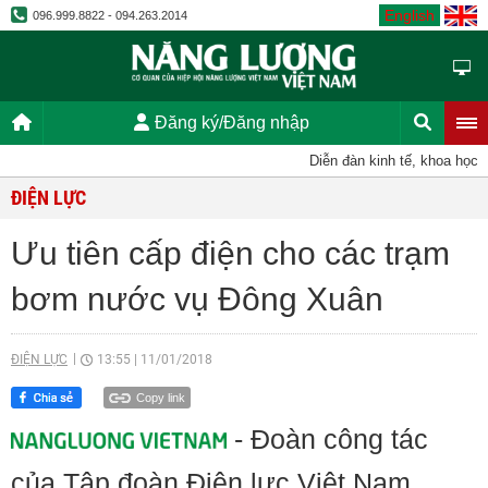
English
096.999.8822 - 094.263.2014
Đăng ký/Đăng nhập
Diễn đàn kinh tế, khoa học, kỹ
ĐIỆN LỰC
Ưu tiên cấp điện cho các trạm
bơm nước vụ Đông Xuân
ĐIỆN LỰC
13:55
|
11/01/2018
Copy link
- Đoàn công tác
của Tập đoàn Điện lực Việt Nam