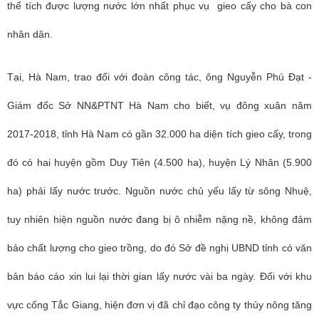
thể tích được lượng nước lớn nhất phục vụ gieo cấy cho bà con
nhân dân.
Tại, Hà Nam, trao đổi với đoàn công tác, ông Nguyễn Phú Đạt -
Giám đốc Sở NN&PTNT Hà Nam cho biết, vụ đông xuân năm
2017-2018, tỉnh Hà Nam có gần 32.000 ha diện tích gieo cấy, trong
đó có hai huyện gồm Duy Tiên (4.500 ha), huyện Lý Nhân (5.900
ha) phải lấy nước trước. Nguồn nước chủ yếu lấy từ sông Nhuệ,
tuy nhiên hiện nguồn nước đang bị ô nhiễm nặng nề, không đảm
bảo chất lượng cho gieo trồng, do đó Sở đề nghị UBND tỉnh có văn
bản báo cáo xin lui lại thời gian lấy nước vài ba ngày. Đối với khu
vực cống Tắc Giang, hiện đơn vị đã chỉ đạo công ty thủy nông tăng