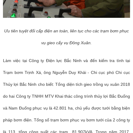
Ưu tiên tuyệt đối cấp điện an toàn, liên tục cho các trạm bơm phục
vụ gieo cấy vụ Đông Xuân.
Làm việc tại Công ty Điện lực Bắc Ninh và đến kiểm tra tình tại
Trạm bơm Trịnh Xá, ông Nguyễn Duy Khải - Chi cục phó Chi cục
Thủy lợi Bắc Ninh cho biết: Tổng diện tích gieo trồng vụ xuân 2018
do hai Công ty TNHH MTV Khai thác công trình thủy lợi Bắc Đuống
và Nam Đuống phục vụ là 42.801 ha, chủ yếu được tưới bằng biện
pháp bơm điện. Tổng số trạm bơm phục vụ bơm tưới của 2 công ty
là 113, tổng công suất các trạm 81.907kVA. Trong năm 2017,