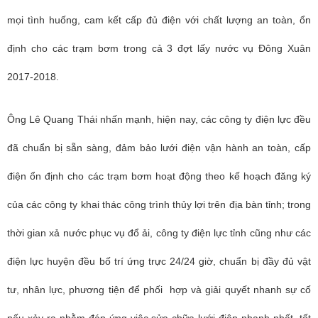
mọi tình huống, cam kết cấp đủ điện với chất lượng an toàn, ổn
định cho các trạm bơm trong cả 3 đợt lấy nước vụ Đông Xuân
2017-2018.
Ông Lê Quang Thái nhấn mạnh, hiện nay, các công ty điện lực đều
đã chuẩn bị sẵn sàng, đảm bảo lưới điện vận hành an toàn, cấp
điện ổn định cho các trạm bơm hoạt động theo kế hoạch đăng ký
của các công ty khai thác công trình thủy lợi trên địa bàn tỉnh; trong
thời gian xả nước phục vụ đổ ải, công ty điện lực tỉnh cũng như các
điện lực huyện đều bố trí ứng trực 24/24 giờ, chuẩn bị đầy đủ vật
tư, nhân lực, phương tiện để phối hợp và giải quyết nhanh sự cố
nếu xảy ra nhằm đáp ứng việc sửa chữa lưới điện nhanh nhất, tốt