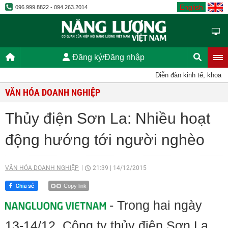
English
096.999.8822 - 094.263.2014
Đăng ký/Đăng nhập
Diễn đàn kinh tế, khoa học
VĂN HÓA DOANH NGHIỆP
Thủy điện Sơn La: Nhiều hoạt
động hướng tới người nghèo
VĂN HÓA DOANH NGHIỆP
21:39
|
14/12/2015
Copy link
- Trong hai ngày
13-14/12, Công ty thủy điện Sơn La