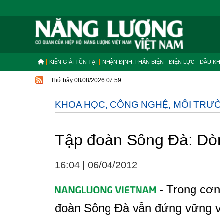
KIẾN GIẢI TỒN TẠI
NHẬN ĐỊNH, PHẢN BIỆN
ĐIỆN LỰC
DẦU KH
Thứ bảy 08/08/2026 07:59
KHOA HỌC, CÔNG NGHỆ, MÔI TRƯ
Tập đoàn Sông Đà: Dòn
16:04
|
06/04/2012
- Trong cơn
đoàn Sông Đà vẫn đứng vững và