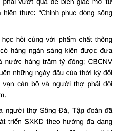
hải vượt qua để biến giấc mơ từ
h hiện thực: “Chinh phục dòng sông
 học hỏi cùng với phẩm chất thông
 có hàng ngàn sáng kiến được đưa
hà nước hàng trăm tỷ đồng; CBCNV
uên những ngày đầu của thời kỳ đổi
 vạn cán bộ và người thợ phải đối
àm.
ủa người thợ Sông Đà, Tập đoàn đã
át triển SXKD theo hướng đa dạng