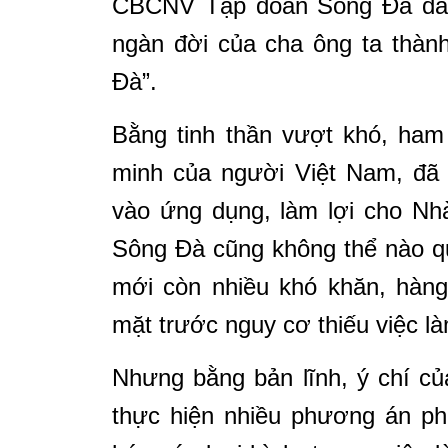
CBCNV Tập đoàn Sông Đà đã p
ngàn đời của cha ông ta thàn
Đà”.
Bằng tinh thần vượt khó, ham
minh của người Việt Nam, đã
vào ứng dụng, làm lợi cho N
Sông Đà cũng không thể nào q
mới còn nhiều khó khăn, hàng
mặt trước nguy cơ thiếu việc l
Nhưng bằng bản lĩnh, ý chí c
thực hiện nhiều phương án ph